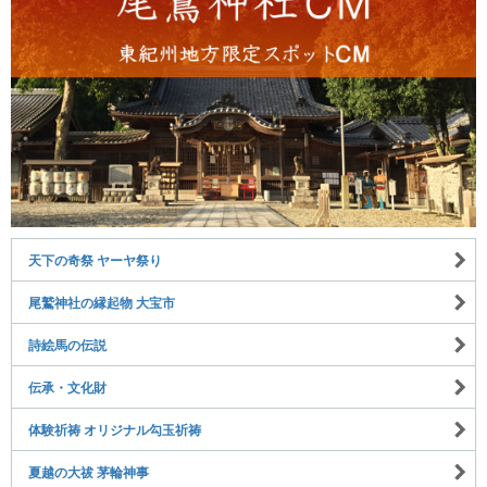
天下の奇祭 ヤーヤ祭り
尾鷲神社の縁起物 大宝市
詩絵馬の伝説
伝承・文化財
体験祈祷 オリジナル勾玉祈祷
夏越の大祓 茅輪神事