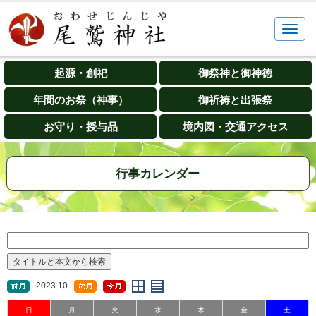
起源・創祀
御祭神と御神徳
年間のお祭（神事）
御祈祷と出張祭
お守り・授与品
境内図・交通アクセス
行事カレンダー
2023.10
日
月
火
水
木
金
土