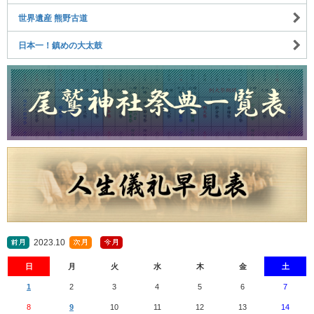
世界遺産 熊野古道
日本一！鎮めの大太鼓
2023.10
日
月
火
水
木
金
土
1
2
3
4
5
6
7
8
9
10
11
12
13
14