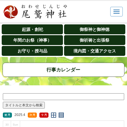
起源・創祀
御祭神と御神徳
年間のお祭（神事）
御祈祷と出張祭
お守り・授与品
境内図・交通アクセス
行事カレンダー
2025.4
30
Sun