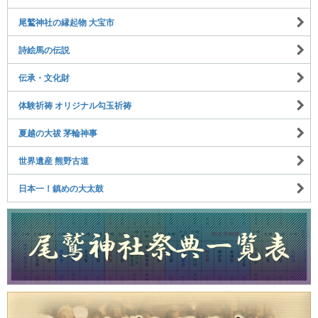
尾鷲神社の縁起物 大宝市
詩絵馬の伝説
伝承・文化財
体験祈祷 オリジナル勾玉祈祷
夏越の大祓 茅輪神事
世界遺産 熊野古道
日本一！鎮めの大太鼓