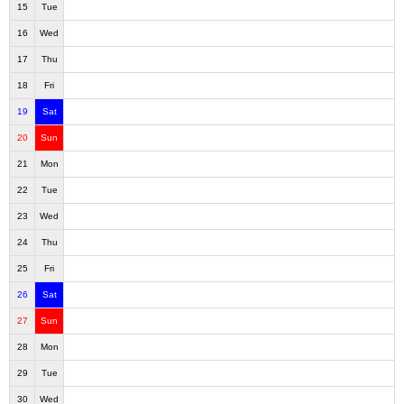
15
Tue
16
Wed
17
Thu
18
Fri
19
Sat
20
Sun
21
Mon
22
Tue
23
Wed
24
Thu
25
Fri
26
Sat
27
Sun
28
Mon
29
Tue
30
Wed