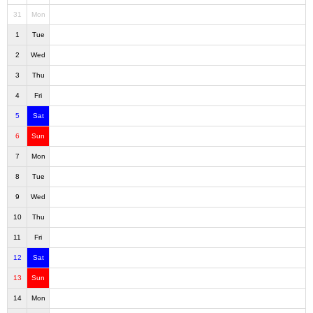
31
Mon
1
Tue
2
Wed
3
Thu
4
Fri
5
Sat
6
Sun
7
Mon
8
Tue
9
Wed
10
Thu
11
Fri
12
Sat
13
Sun
14
Mon