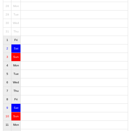
28
Mon
29
Tue
30
Wed
31
Thu
1
Fri
2
Sat
3
Sun
4
Mon
5
Tue
6
Wed
7
Thu
8
Fri
9
Sat
10
Sun
11
Mon