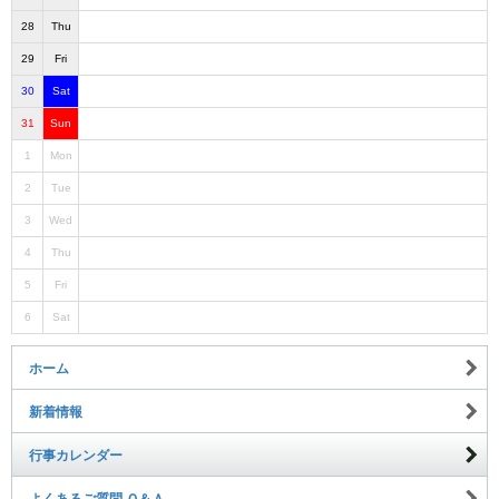
28
Thu
29
Fri
30
Sat
31
Sun
1
Mon
2
Tue
3
Wed
4
Thu
5
Fri
6
Sat
ホーム
新着情報
行事カレンダー
よくあるご質問 Ｑ＆Ａ