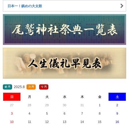
日本一！鎮めの大太鼓
2025.8
日
月
火
水
木
金
土
27
28
29
30
31
1
2
3
4
5
6
7
8
9
10
11
12
13
14
15
16