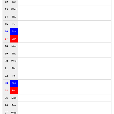
12
Tue
13
Wed
14
Thu
15
Fri
16
Sat
17
Sun
18
Mon
19
Tue
20
Wed
21
Thu
22
Fri
23
Sat
24
Sun
25
Mon
26
Tue
27
Wed