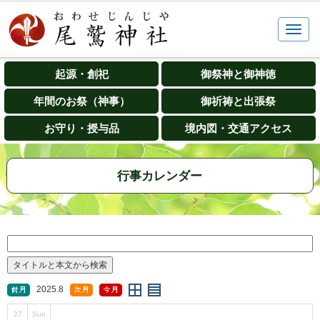
起源・創祀
御祭神と御神徳
年間のお祭（神事）
御祈祷と出張祭
お守り・授与品
境内図・交通アクセス
行事カレンダー
2025.8
27
Sun