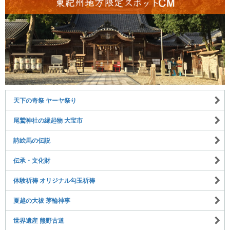
天下の奇祭 ヤーヤ祭り
尾鷲神社の縁起物 大宝市
詩絵馬の伝説
伝承・文化財
体験祈祷 オリジナル勾玉祈祷
夏越の大祓 茅輪神事
世界遺産 熊野古道