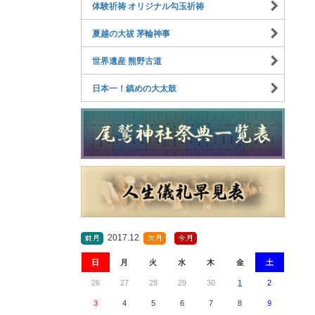
体験祈祷 オリジナル勾玉祈祷
夏越の大祓 茅輪神事
世界遺産 熊野古道
日本一！鎮めの大太鼓
2017.12
日
月
火
水
木
金
土
26
27
28
29
30
1
2
3
4
5
6
7
8
9