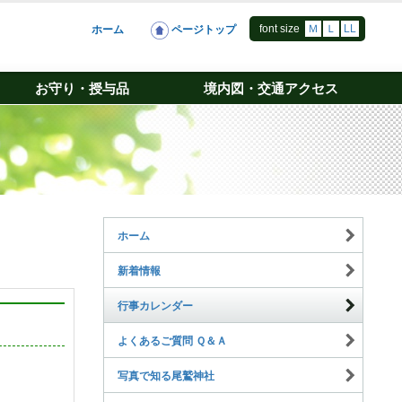
font size
Ｍ
Ｌ
LL
ホーム
ページトップ
お守り・授与品
境内図・交通アクセス
ホーム
新着情報
行事カレンダー
よくあるご質問 Ｑ＆Ａ
写真で知る尾鷲神社