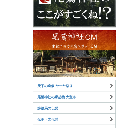
天下の奇祭 ヤーヤ祭り
尾鷲神社の縁起物 大宝市
詩絵馬の伝説
伝承・文化財