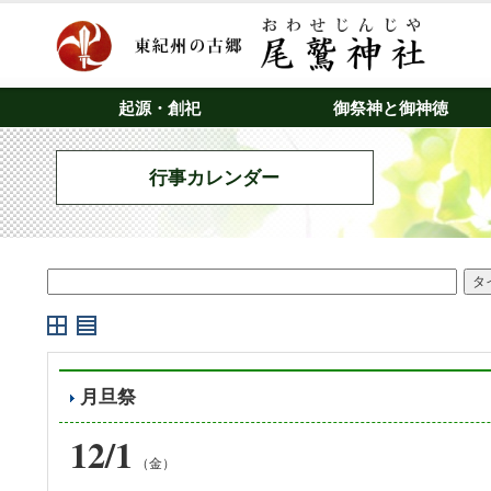
起源・創祀
御祭神と御神徳
行事カレンダー
月旦祭
12/1
（金）