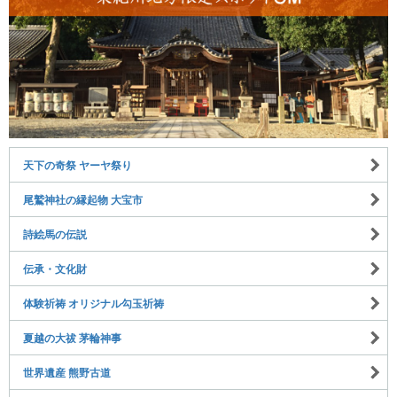
天下の奇祭 ヤーヤ祭り
尾鷲神社の縁起物 大宝市
詩絵馬の伝説
伝承・文化財
体験祈祷 オリジナル勾玉祈祷
夏越の大祓 茅輪神事
世界遺産 熊野古道