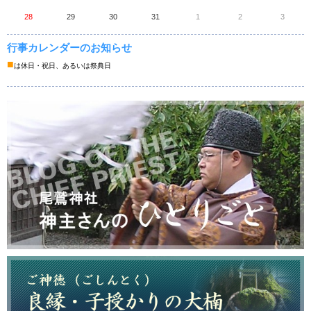
28
29
30
31
1
2
3
行事カレンダーのお知らせ
■
は休日・祝日、あるいは祭典日