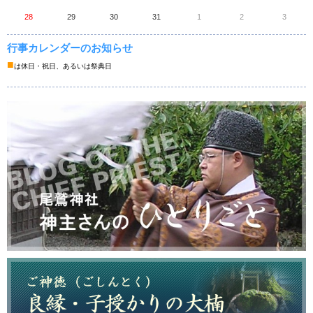
28
29
30
31
1
2
3
行事カレンダーのお知らせ
■
は休日・祝日、あるいは祭典日