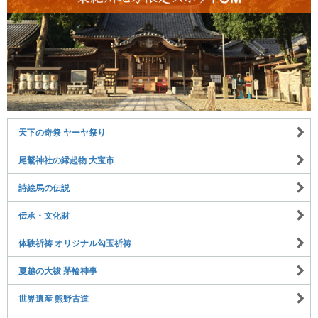
天下の奇祭 ヤーヤ祭り
尾鷲神社の縁起物 大宝市
詩絵馬の伝説
伝承・文化財
体験祈祷 オリジナル勾玉祈祷
夏越の大祓 茅輪神事
世界遺産 熊野古道