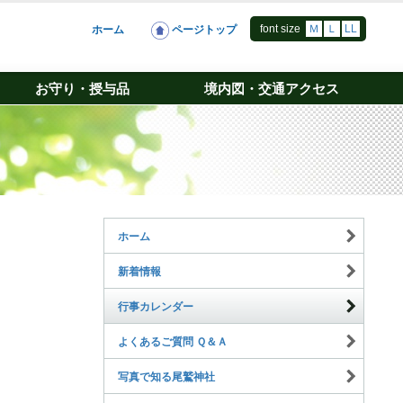
font size
Ｍ
Ｌ
LL
ホーム
ページトップ
お守り・授与品
境内図・交通アクセス
ホーム
新着情報
行事カレンダー
よくあるご質問 Ｑ＆Ａ
写真で知る尾鷲神社