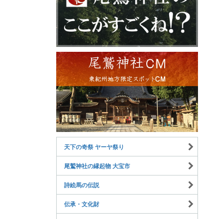
天下の奇祭 ヤーヤ祭り
尾鷲神社の縁起物 大宝市
詩絵馬の伝説
伝承・文化財