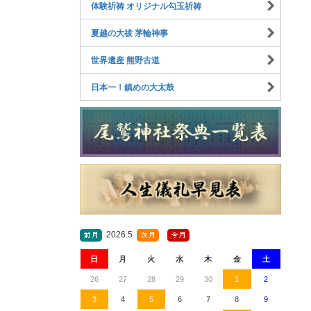
体験祈祷 オリジナル勾玉祈祷
夏越の大祓 茅輪神事
世界遺産 熊野古道
日本一！鎮めの大太鼓
2026.5
日
月
火
水
木
金
土
26
27
28
29
30
1
2
3
4
5
6
7
8
9