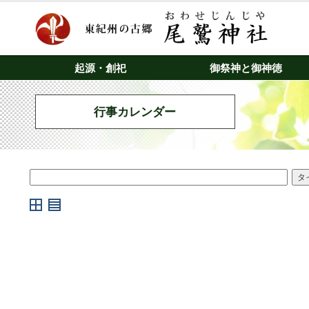
起源・創祀
御祭神と御神徳
行事カレンダー