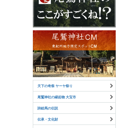
天下の奇祭 ヤーヤ祭り
尾鷲神社の縁起物 大宝市
詩絵馬の伝説
伝承・文化財