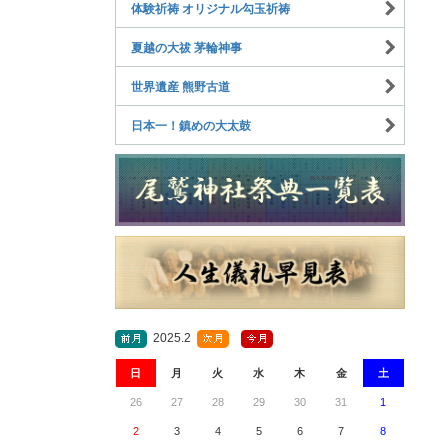
体験祈祷 オリジナル勾玉祈祷
夏越の大祓 茅輪神事
世界遺産 熊野古道
日本一！鎮めの大太鼓
2025.2
日
月
火
水
木
金
土
26
27
28
29
30
31
1
2
3
4
5
6
7
8