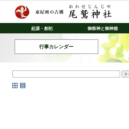
起源・創祀
御祭神と御神徳
行事カレンダー