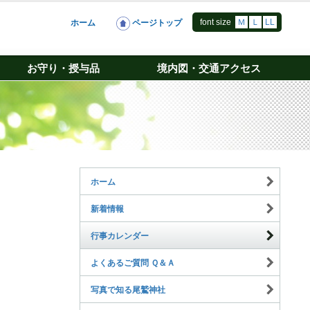
font size
Ｍ
Ｌ
LL
ホーム
ページトップ
お守り・授与品
境内図・交通アクセス
ホーム
新着情報
行事カレンダー
よくあるご質問 Ｑ＆Ａ
写真で知る尾鷲神社