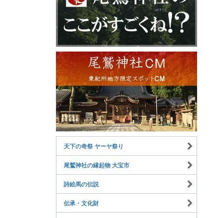
天下の奇祭 ヤーヤ祭り
尾鷲神社の縁起物 大宝市
詩絵馬の伝説
伝承・文化財