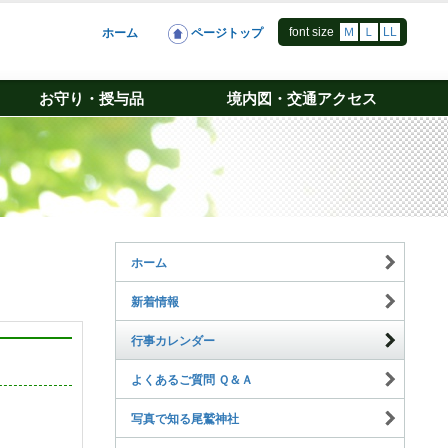
font size
Ｍ
Ｌ
LL
ホーム
ページトップ
お守り・授与品
境内図・交通アクセス
ホーム
新着情報
行事カレンダー
よくあるご質問 Ｑ＆Ａ
写真で知る尾鷲神社