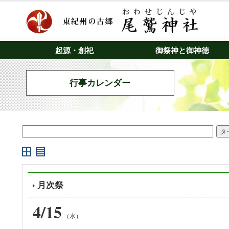
起源・創祀
御祭神と御神徳
行事カレンダー
月次祭
4/15
（水）