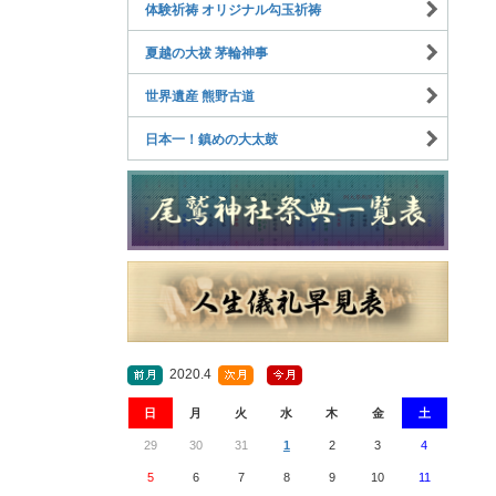
体験祈祷 オリジナル勾玉祈祷
夏越の大祓 茅輪神事
世界遺産 熊野古道
日本一！鎮めの大太鼓
2020.4
日
月
火
水
木
金
土
29
30
31
1
2
3
4
5
6
7
8
9
10
11