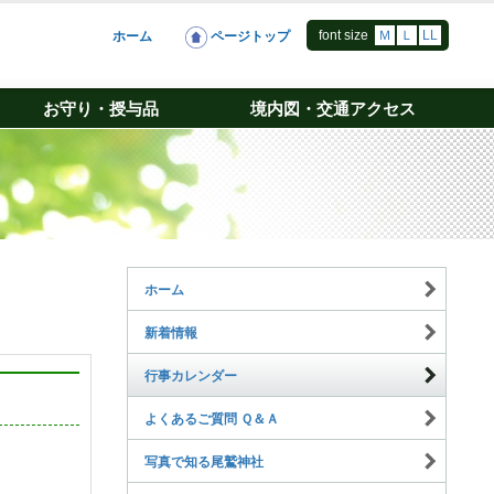
font size
Ｍ
Ｌ
LL
ホーム
ページトップ
お守り・授与品
境内図・交通アクセス
ホーム
新着情報
行事カレンダー
よくあるご質問 Ｑ＆Ａ
写真で知る尾鷲神社