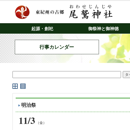
起源・創祀
御祭神と御神徳
行事カレンダー
明治祭
11/3
（金）