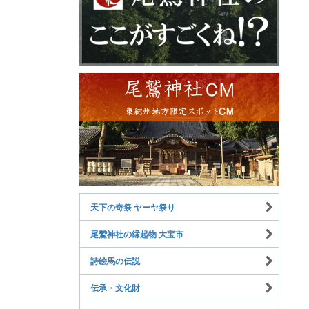
天下の奇祭 ヤーヤ祭り
尾鷲神社の縁起物 大宝市
詩絵馬の伝説
伝承・文化財