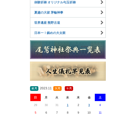
体験祈祷 オリジナル勾玉祈祷
夏越の大祓 茅輪神事
世界遺産 熊野古道
日本一！鎮めの大太鼓
2023.11
日
月
火
水
木
金
土
29
30
31
1
2
3
4
5
6
7
8
9
10
11