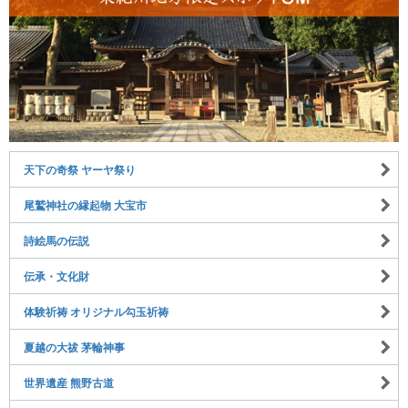
天下の奇祭 ヤーヤ祭り
尾鷲神社の縁起物 大宝市
詩絵馬の伝説
伝承・文化財
体験祈祷 オリジナル勾玉祈祷
夏越の大祓 茅輪神事
世界遺産 熊野古道