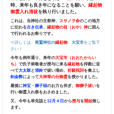
時、来年も良き年になるこ
とを
願い、
縁起物
御霊入れ清祓
を執り行いました。
これは、当神社の主祭神、
スサノヲ命
のこの地方
に伝わる
古き伝承
、
縁起物の祖（おや）神
に因ん
で行われるお祭りです。
☞詳しくは、
尾鷲神社の
縁起物
大宝市
をご覧下
さい！
今年も例年通り、来年の
大宝市（おおたからい
ち）
で氏子崇敬者が授与に来る
縁起物
を拝殿に並
べて
大太鼓
と
清鈴
で祓い清め、
祈願
祝詞
を奏上
し
剣金弊
によって
大神等の
分御霊
を授かりました。
最後に
神宝・獅子頭
のお力も仰ぎ、
御獅子祓い
を
行い御霊入れ祭をおさめました。
又、今年も幸先詣と
12月４日
から
授与
を
開始
致し
ます。