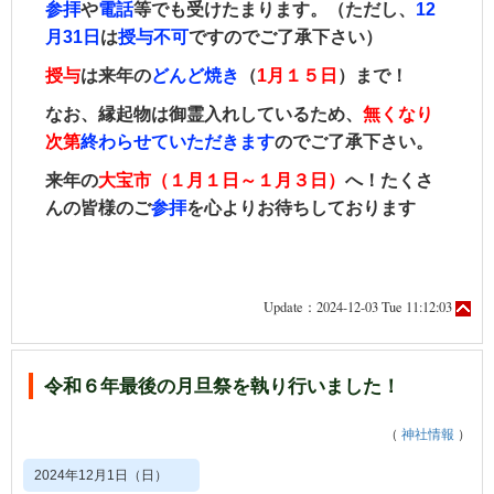
参拝
や
電話
等でも受けたまります。（ただし、
12
月31日
は
授与不可
ですのでご了承下さい）
授与
は来年の
どんど焼き
（
1月１５日
）まで！
なお、縁起物は御霊入れしているため、
無くなり
次第
終わらせていただきます
のでご了承下さい。
来年の
大宝市（１月１日～１月３日）
へ！たくさ
んの皆様のご
参拝
を心よりお待ちしております
Update：2024-12-03 Tue 11:12:03
令和６年最後の月旦祭を執り行いました！
（
神社情報
）
2024年12月1日（日）