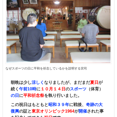
なぜスポーツの日に平和を祈念しているかを説明する宮司
朝晩は少し
涼しく
なりましたが、まだまだ
夏日
が
続く
午前10時
に
１０月１４日
の
スポーツ
（体育）
の日
に
平和祈念祭
を執り行いました。
この祝日はもともと
昭和３９年
に
戦後、
奇跡の大
復興
の証と
東京オリンピック1
964
が
開催
された事