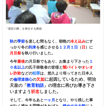
「浦安の舞」を奉仕する舞姫
秋
の
季節
を楽しむ間もなく、朝晩の
冷え込み
にす
っかり冬の
到来
を感じさせる
１２月１日
（
日󠄀
）に
月旦祭
を執り行いました。
今年
最後
の月旦祭でもあり、
お集まり下さった
１
０名以上
の氏子崇敬者の皆様と
闇バイト
や
オレオ
レ詐欺
などの
犯罪
は、悠久より培ってきた日本人
欠如
に
起因しているため、明治
の
倫理道徳心
の
天皇の「
教育勅語
」の理念に再びお導き下さ
いますよう
祈念
しました。
そして、今年もあと
一ヶ月
となり、やり残した事
がなく残れる罪障があればと、
鎮めの大太鼓
によ