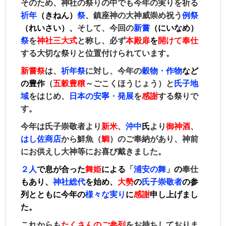
そのため、神社の祭りの中でも今年の実りを祈る
祈年
（きねん）
祭
、鎮座神の大神威崇め祝う
例祭
（れいさい）、
そして、今回の
新嘗
（にいなめ）
祭
を
神社三大式
と称し、必ず
本殿
扉
を
開けて奉仕
する大切な祭りと位置付けられています。
新嘗祭
は、
祈年祭
に対し、
今年の
穀物
・
作物
など
の豊作
（
五穀豊穣
～ごこくほうじょう）と
氏子地
域
をはじめ、
日本の安寧
・
発展
を
感謝
する祭りで
す。
今年は氏子崇敬者より
新米
、
沖中
氏
より
御神酒
、
はし佐商店
から鮮魚（
鯛
）のご奉納があり、神前
にお供えし大神等にお喜び戴きました。
２人
で息が合った
舞姫
による
「
浦安の舞
」
の
奉仕
もあり、
神社総代
を始め
、
大勢
の
氏子崇敬者
の参
列とともに今年の
様々な実り
に
感謝
申し上げまし
た。
これからも
た
くさんのご参列
をお持ちしておりま