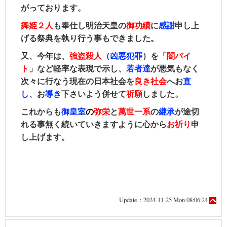
がっております。
舞姫２人
も奉仕し
明治天皇の
御功績
に
感謝
申し上
げる祭典を執り行う事もできました。
又、今年は、
強盗殺人
（
凶悪犯罪
）を「
闇バイ
ト
」など軽率な表現で示し、
若者達
が悪気もなく
次々に行なう現在の日本社会を
良き社会
へお
直
し
、お
導き
下さいよう併せて
祈願
しました。
これからも
御皇室
の
弥栄
と
萬世一系
の
継承
が途切
れる事無く続いていきますように心から
お祈り
申
し上げます。
Update：2024-11-25 Mon 08:06:24