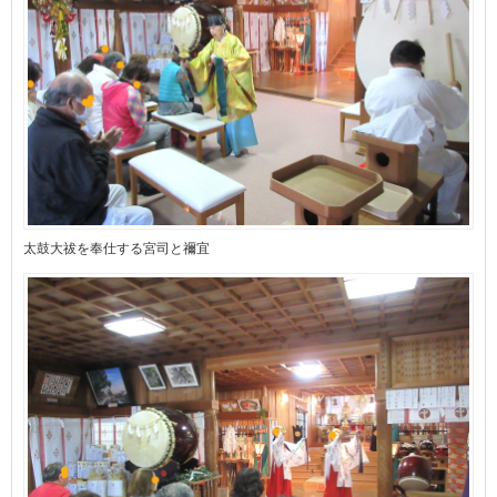
太鼓大祓󠄀を奉仕する宮司と禰宜