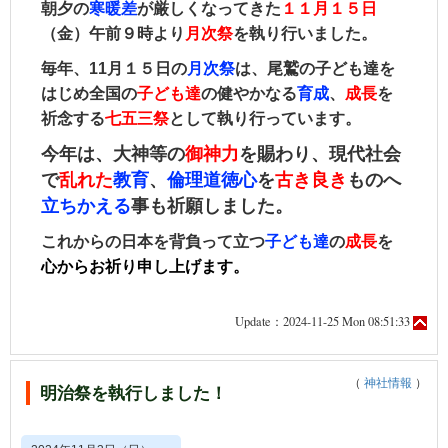
朝夕の
寒暖差
が厳しくなってきた
１１月１５日
（金）午前９時より
月次祭
を執り行いました。
毎年、11月１５日󠄀の
月次祭
は、
尾鷲の子ども達を
はじめ全国の
子ども達
の健やかなる
育成
、
成長
を
祈念する
七五三祭
として執り行っています。
今年は、
大神等の
御神力
を賜わり、現代社会
で
乱れた
教育
、
倫理道徳心
を
古き良き
ものへ
立ちかえる
事も祈願しました。
これからの日本を背負って立つ
子ども達
の
成長
を
心からお祈り申し上げます。
Update：2024-11-25 Mon 08:51:33
（
神社情報
）
明治祭を執行しました！