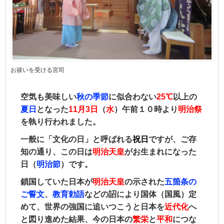
お祓いを受ける宮司
空気も美味しい
秋の季節
に似合わない
25℃
以上の
夏日
となった
11月3日
（
水
）午前１０時より
明治祭
を執り行われました。
一般に「文化の日」と呼ばれる
祝日
ですが、ご存
知の通り、この日は
明治天皇
がお生まれになった
日（
明治節
）です。
鎖国していた日本が
明治天皇
の示された
五箇条の
ご誓文
、
教育勅語
などの詔により国体（国風）定
めて、世界の強国に追いつこうと日本を
近代化
へ
と図り進めた結果、今の日本の
繁栄
と
平和
につな