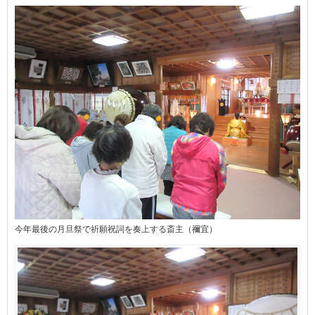
今年最後の月旦祭で祈願祝詞を奏上する斎主（禰宜）