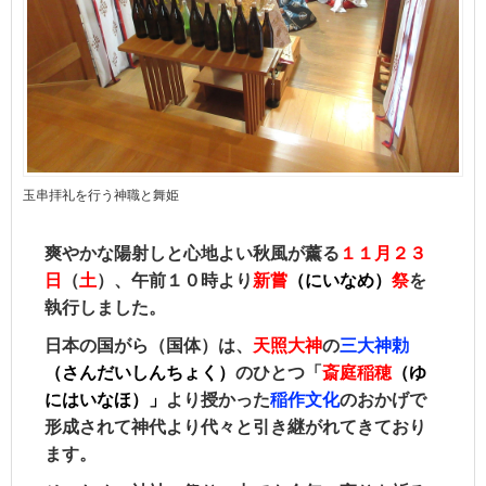
玉串拝礼を行う神職と舞姫
爽やかな陽射しと心地よい
秋風が薰る
１１月２３
日
（
土
）、午前１０時より
新嘗
（にいなめ）
祭
を
執行しました。
日本の国がら（国体）は、
天照大神
の
三大神勅
（さんだいしんちょく）
のひとつ「
斎庭稲穂
（ゆ
にはいなほ）」
より授かった
稲作文化
のおかげで
形成されて神代より代々と引き継がれてきており
ます。