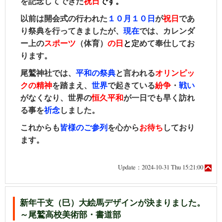
を記念してできた
祝日
です。
以前は開会式の行われた
１０月１０日
が
祝日
であ
り祭典を行ってきましたが、
現在
では、カレンダ
ー上の
スポーツ
（体育）
の日
と
定めて奉仕してお
ります。
尾鷲神社では、
平和の祭典
と言われる
オリンピッ
クの精神
を踏まえ、
世界
で起きている
紛争
・
戦い
がなくなり、世界の
恒久平和
が
一日でも早く
訪れ
る事を
祈念
しました。
これからも
皆様のご参列
を心から
お待ち
しており
ます。
Update：2024-10-31 Thu 15:21:00
新年干支（巳）大絵馬デザインが決まりました。
～尾鷲高校美術部・書道部