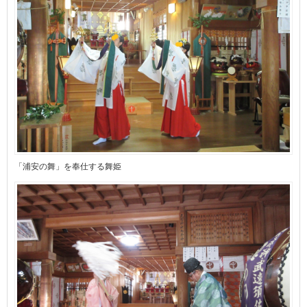
「浦安の舞」を奉仕する舞姫