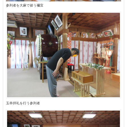
参列者を大麻で祓う禰宜
玉串拝礼を行う参列者