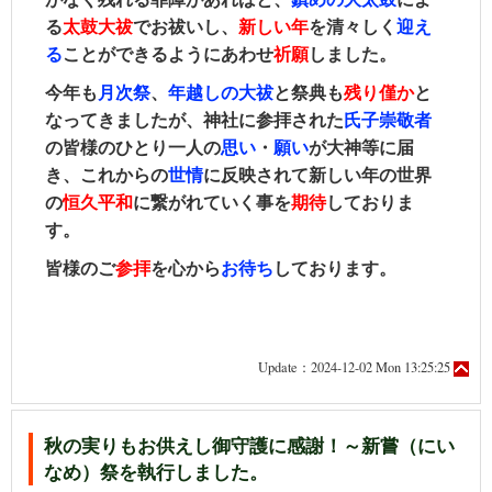
る
太鼓大祓
でお祓いし、
新しい年
を清々しく
迎え
る
ことができるようにあわせ
祈願
しました。
今年も
月次祭
、
年越しの大祓
と祭典も
残り僅か
と
なってきました
が、神社に参拝された
氏子崇敬者
の皆様のひとり一人の
思い
・
願い
が大神等に届
き、これからの
世情
に反映されて新しい年の世界
の
恒久平和
に繋がれていく事を
期待
しておりま
す。
皆様のご
参拝
を心から
お待ち
しております。
Update：2024-12-02 Mon 13:25:25
秋の実りもお供えし御守護に感謝！～新嘗（にい
なめ）祭を執行しました。