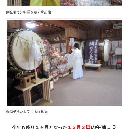
剣金幣で分御霊を戴く縁起物
御獅子祓いを受ける縁起物
日
の
午前１０
今年も残り１ヶ月となった
１２月３