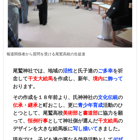
報道関係者から質問を受ける尾鷲高校の生徒達
尾鷲神社では、地域の
活性
と氏子達の
ご
多幸
を祈
念して
干支大絵馬
を作成し、新年、
境内
に
飾って
おります。
その作成を１８年前より、氏神神社の
文化伝統
の
伝承
・
継承
と町おこし、更に
青少年育成
活動のひ
とつとして、尾鷲高校
美術部
と
書道部
に協力を願
って、
恒例行事
として
神社側が選んだ
干支絵馬
の
デザインを大きな絵馬板に
写し描いて
きました。
現在では、子ども達の更なる啓発活動として
デザ