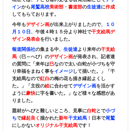
イン
から
尾鷲高校
美術部
・
書道部
の
生徒達
に
作成
してもらております。
今年も
デザイン画
が出来上がりましたので、
１０
月１０日
、午後４時１５分より神社で
干支絵馬デ
ザイン発表会
を行いました。
報道関係社
の集まる中、
生徒達
より来年の
干支絵
馬
（巳～へび）の
デザイン画
が発表され、記者達
の質問に「来年は
巳
なので太い白蛇が小づちを守
り幸福をまねく事を
イメージ
して描いた。」
「干
支絵馬なので
紅白
の梅の花も描き縁起よくし
た。」「主役の
絵
に合わせて
デザイン画
を活かす
ように
豪快
に字を書いた
。」など様々な感想があ
りました。
題材がへびと難しいところ、見事に
白蛇
とで
小づ
ち
で
縁起良く
描かれた
新年
干支絵馬
！
日本で
尾鷲
にしかない
オリジナル干支絵馬
です！