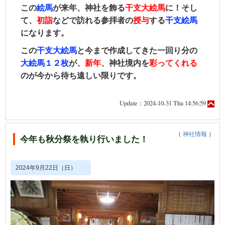
この
絵馬
が来年、神社を飾る
干支大絵馬
に！そし
て、
初詣
などで訪れる参拝者の
授与
する
干支絵馬
になります。
この
干支大絵馬
と今まで作成してきた一回り分の
大絵馬１２枚
が、
新年
、神社境内を
彩って
くれる
のが今から待ち遠しい限りです。
Update：2024-10-31 Thu 14:56:59
（
神社情報
）
今年も秋分祭を執り行いました！
2024年9月22日（日）