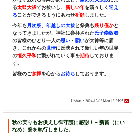
る
太鼓大祓
でお祓いし、
新しい年
を清々しく
迎え
る
ことができるようにあわせ
祈願
しました。
今年も
月次祭
、
年越しの大祓
と祭典も
残り僅か
と
なってきました
が、神社に参拝された
氏子崇敬者
の皆様のひとり一人の
思い
・
願い
が大神等に届
き、これからの
世情
に反映されて新しい年の世界
の
恒久平和
に繋がれていく事を
期待
しておりま
す。
皆様のご
参拝
を心から
お待ち
しております。
Update：2024-12-02 Mon 13:25:25
秋の実りもお供えし御守護に感謝！～新嘗（にい
なめ）祭を執行しました。