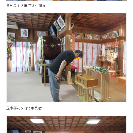
参列者を大麻で祓う禰宜
玉串拝礼を行う参列者