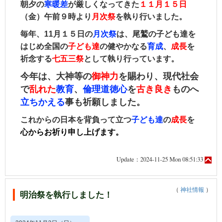
朝夕の
寒暖差
が厳しくなってきた
１１月１５日
（金）午前９時より
月次祭
を執り行いました。
毎年、11月１５日󠄀の
月次祭
は、
尾鷲の子ども達を
はじめ全国の
子ども達
の健やかなる
育成
、
成長
を
祈念する
七五三祭
として執り行っています。
今年は、
大神等の
御神力
を賜わり、現代社会
で
乱れた
教育
、
倫理道徳心
を
古き良き
ものへ
立ちかえる
事も祈願しました。
これからの日本を背負って立つ
子ども達
の
成長
を
心からお祈り申し上げます。
Update：2024-11-25 Mon 08:51:33
（
神社情報
）
明治祭を執行しました！