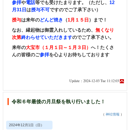
参拝
や
電話
等でも受けたまります。（ただし、
12
月31日
は
授与不可
ですのでご了承下さい）
授与
は来年の
どんど焼き
（
1月１５日
）まで！
なお、縁起物は御霊入れしているため、
無くなり
次第
終わらせていただきます
のでご了承下さい。
来年の
大宝市（１月１日～１月３日）
へ！たくさ
んの皆様のご
参拝
を心よりお待ちしております
Update：2024-12-03 Tue 11:12:03
令和６年最後の月旦祭を執り行いました！
（
神社情報
）
2024年12月1日（日）