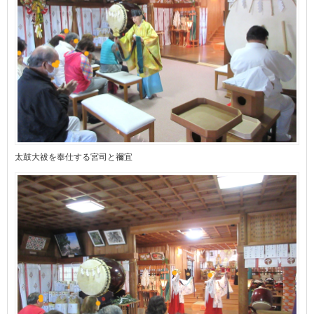
太鼓大祓󠄀を奉仕する宮司と禰宜