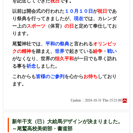
を記念してできた
祝日
です。
以前は開会式の行われた
１０月１０日
が
祝日
であ
り祭典を行ってきましたが、
現在
では、カレンダ
ー上の
スポーツ
（体育）
の日
と
定めて奉仕してお
ります。
尾鷲神社では、
平和の祭典
と言われる
オリンピッ
クの精神
を踏まえ、
世界
で起きている
紛争
・
戦い
がなくなり、世界の
恒久平和
が
一日でも早く
訪れ
る事を
祈念
しました。
これからも
皆様のご参列
を心から
お待ち
しており
ます。
Update：2024-10-31 Thu 15:21:00
新年干支（巳）大絵馬デザインが決まりました。
～尾鷲高校美術部・書道部