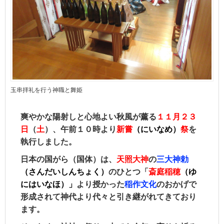
玉串拝礼を行う神職と舞姫
爽やかな陽射しと心地よい
秋風が薰る
１１月２３
日
（
土
）、午前１０時より
新嘗
（にいなめ）
祭
を
執行しました。
日本の国がら（国体）は、
天照大神
の
三大神勅
（さんだいしんちょく）
のひとつ「
斎庭稲穂
（ゆ
にはいなほ）」
より授かった
稲作文化
のおかげで
形成されて神代より代々と引き継がれてきており
ます。