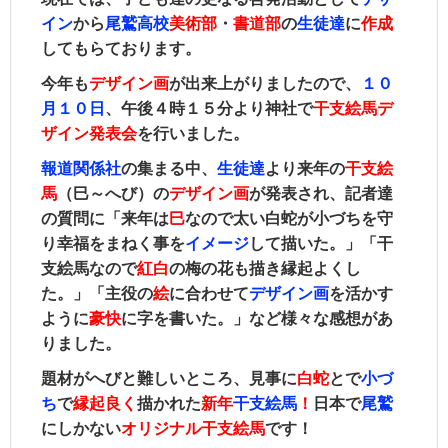
イン
から
尾鷲高校
美術部
・
書道部
の
生徒達
に
作成
してもらております。
今年も
デザイン画
が出来上がりましたので、
１０
月１０日
、午後４時１５分より神社で
干支絵馬デ
ザイン発表会
を行いました。
報道関係社
の集まる中、
生徒達
より来年の
干支絵
馬
（巳～へび）の
デザイン画
が発表され、記者達
の質問に「来年は
巳
なので太い白蛇が小づちを守
り幸福をまねく事を
イメージ
して描いた。」
「干
支絵馬なので
紅白
の梅の花も描き縁起よくし
た。」「主役の
絵
に合わせて
デザイン画
を活かす
ように
豪快
に字を書いた
。」など様々な感想があ
りました。
題材がへびと難しいところ、見事に
白蛇
とで
小づ
ち
で
縁起良く
描かれた
新年
干支絵馬
！
日本で
尾鷲
にしかない
オリジナル干支絵馬
です！