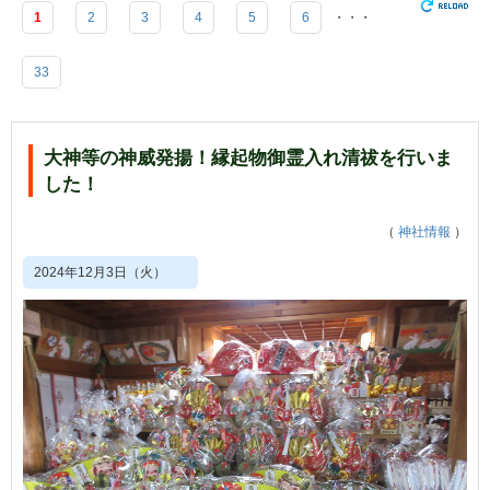
1
2
3
4
5
6
・・・
33
大神等の神威発揚！縁起物御霊入れ清祓を行いま
した！
（
神社情報
）
2024年12月3日（火）