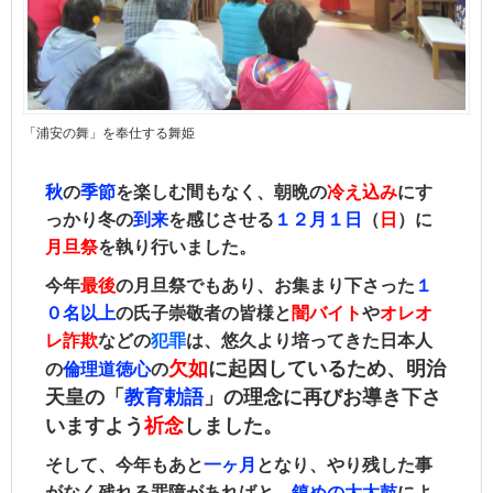
「浦安の舞」を奉仕する舞姫
秋
の
季節
を楽しむ間もなく、朝晩の
冷え込み
にす
っかり冬の
到来
を感じさせる
１２月１日
（
日󠄀
）に
月旦祭
を執り行いました。
今年
最後
の月旦祭でもあり、
お集まり下さった
１
０名以上
の氏子崇敬者の皆様と
闇バイト
や
オレオ
レ詐欺
などの
犯罪
は、悠久より培ってきた日本人
欠如
に
起因しているため、明治
の
倫理道徳心
の
天皇の「
教育勅語
」の理念に再びお導き下さ
いますよう
祈念
しました。
そして、今年もあと
一ヶ月
となり、やり残した事
がなく残れる罪障があればと、
鎮めの大太鼓
によ