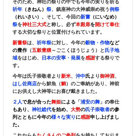
そのため、神社の祭りの中でも今年の実りを祈る
祈年
（きねん）
祭
、鎮座神の大神威崇め祝う
例祭
（れいさい）、
そして、今回の
新嘗
（にいなめ）
祭
を
神社三大式
と称し、必ず
本殿
扉
を
開けて奉仕
する大切な祭りと位置付けられています。
新嘗祭
は、
祈年祭
に対し、
今年の
穀物
・
作物
など
の豊作
（
五穀豊穣
～ごこくほうじょう）と
氏子地
域
をはじめ、
日本の安寧
・
発展
を
感謝
する祭りで
す。
今年は氏子崇敬者より
新米
、
沖中
氏
より
御神酒
、
はし佐商店
から鮮魚（
鯛
）のご奉納があり、神前
にお供えし大神等にお喜び戴きました。
２人
で息が合った
舞姫
による
「
浦安の舞
」
の
奉仕
もあり、
神社総代
を始め
、
大勢
の
氏子崇敬者
の参
列とともに今年の
様々な実り
に
感謝
申し上げまし
た。
これからも
た
くさんのご参列
をお持ちしておりま