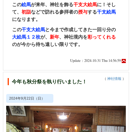
この
絵馬
が来年、神社を飾る
干支大絵馬
に！そし
て、
初詣
などで訪れる参拝者の
授与
する
干支絵馬
になります。
この
干支大絵馬
と今まで作成してきた一回り分の
大絵馬１２枚
が、
新年
、神社境内を
彩って
くれる
のが今から待ち遠しい限りです。
Update：2024-10-31 Thu 14:56:59
（
神社情報
）
今年も秋分祭を執り行いました！
2024年9月22日（日）