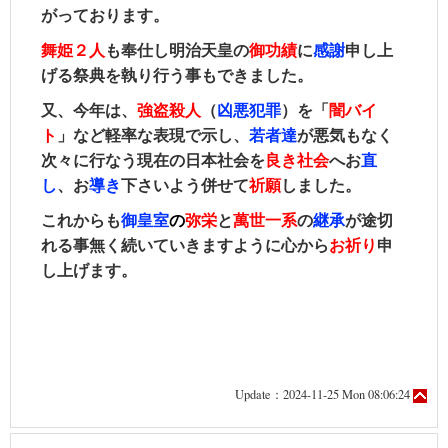
がっております。
舞姫２人
も奉仕し
明治天皇の
御功績
に
感謝
申し上
げる祭典を執り行う事もできました。
又、今年は、
強盗殺人
（
凶悪犯罪
）を「
闇バイ
ト
」など軽率な表現で示し、
若者達
が悪気もなく
次々に行なう現在の日本社会を
良き社会
へお
直
し
、お
導き
下さいよう併せて
祈願
しました。
これからも
御皇室
の
弥栄
と
萬世一系
の
継承
が途切
れる事無く続いていきますように心から
お祈り
申
し上げます。
Update：2024-11-25 Mon 08:06:24