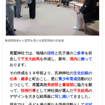
報道関係者から質問を受ける尾鷲高校の生徒達
尾鷲神社では、地域の
活性
と氏子達の
ご
多幸
を祈
念して
干支大絵馬
を作成し、新年、
境内
に
飾って
おります。
その作成を１８年前より、氏神神社の
文化伝統
の
伝承
・
継承
と町おこし、更に
青少年育成
活動のひ
とつとして、尾鷲高校
美術部
と
書道部
に協力を願
って、
恒例行事
として
神社側が選んだ
干支絵馬
の
デザインを大きな絵馬板に
写し描いて
きました。
現在では、子ども達の更なる啓発活動として
デザ