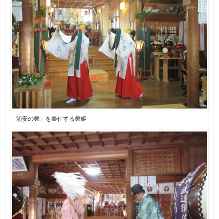
「浦安の舞」を奉仕する舞姫