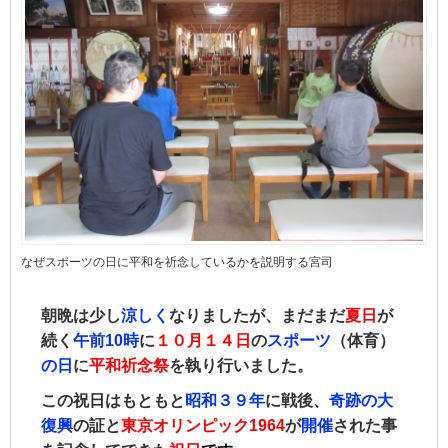
なぜスポーツの日に平和を祈念しているかを説明する宮司
朝晩は少し
涼しく
なりましたが、まだまだ
夏日
が
続く
午前10時
に
１０月１４日
の
スポーツ
（体育）
の日
に
平和祈念祭
を執り行いました。
この祝日はもともと
昭和３９年
に
戦後、
奇跡の大
復興
の証と
東京オリンピック1
964
が
開催
された事