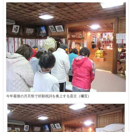
今年最後の月旦祭で祈願祝詞を奏上する斎主（禰宜）