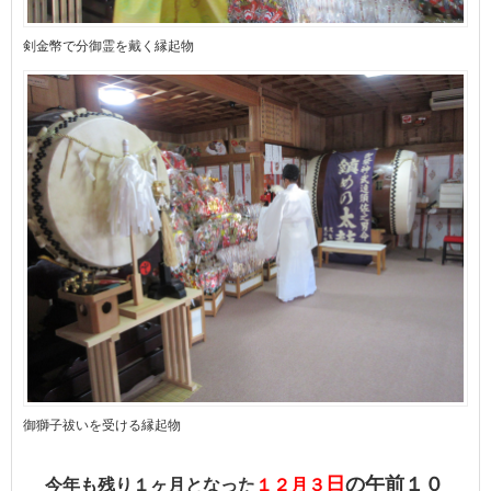
剣金幣で分御霊を戴く縁起物
御獅子祓いを受ける縁起物
日
の
午前１０
今年も残り１ヶ月となった
１２月３