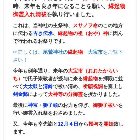
時、来年も良き年になるこ
とを
願い、
縁起物
御霊入れ清祓
を執り行いました。
これは、当神社の主祭神、
スサノヲ命
のこの地方
に伝わる
古き伝承
、
縁起物の祖（おや）神
に因ん
で行われるお祭りです。
☞詳しくは、
尾鷲神社の
縁起物
大宝市
をご覧下
さい！
今年も例年通り、来年の
大宝市（おおたからい
ち）
で氏子崇敬者が授与に来る
縁起物
を拝殿に並
べて
大太鼓
と
清鈴
で祓い清め、
祈願
祝詞
を奏上
し
剣金弊
によって
大神等の
分御霊
を授かりました。
最後に
神宝・獅子頭
のお力も仰ぎ、
御獅子祓い
を
行い御霊入れ祭をおさめました。
又、今年も幸先詣と
12月４日
から
授与
を
開始
致し
ます。