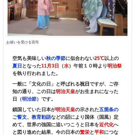
お祓いを受ける宮司
空気も美味しい
秋の季節
に似合わない
25℃
以上の
夏日
となった
11月3日
（
水
）午前１０時より
明治祭
を執り行われました。
一般に「文化の日」と呼ばれる
祝日
ですが、ご存
知の通り、この日は
明治天皇
がお生まれになった
日（
明治節
）です。
鎖国していた日本が
明治天皇
の示された
五箇条の
ご誓文
、
教育勅語
などの詔により国体（国風）定
めて、世界の強国に追いつこうと日本を
近代化
へ
と図り進めた結果、今の日本の
繁栄
と
平和
につな