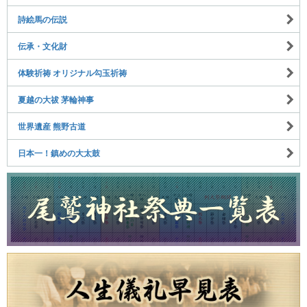
詩絵馬の伝説
伝承・文化財
体験祈祷 オリジナル勾玉祈祷
夏越の大祓 茅輪神事
世界遺産 熊野古道
日本一！鎮めの大太鼓