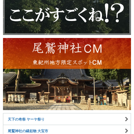
天下の奇祭 ヤーヤ祭り
尾鷲神社の縁起物 大宝市