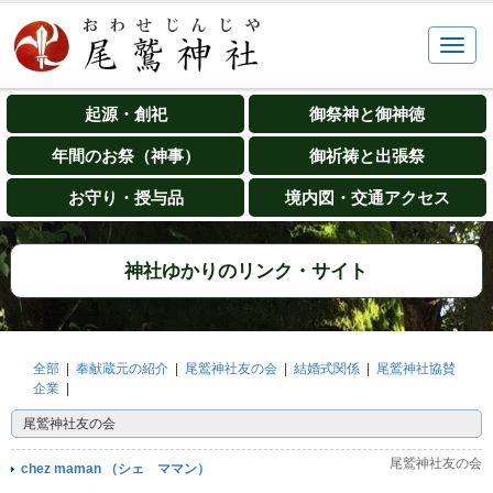
起源・創祀
御祭神と御神徳
年間のお祭（神事）
御祈祷と出張祭
お守り・授与品
境内図・交通アクセス
神社ゆかりのリンク・サイト
全部
|
奉献蔵元の紹介
|
尾鷲神社友の会
|
結婚式関係
|
尾鷲神社協賛
企業
|
尾鷲神社友の会
尾鷲神社友の会
chez maman （シェ ママン）