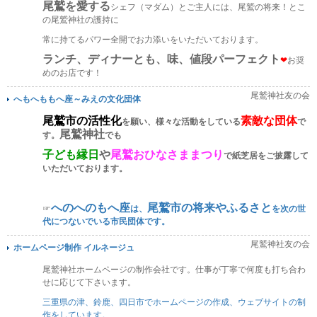
尾鷲を愛する
シェフ（マダム）とご主人には、尾鷲の将来！とこ
の尾鷲神社の護持に
常に持てるパワー全開でお力添いをいただいております。
ランチ、ディナーとも、味、値段パーフェクト
❤
お奨
めのお店です！
尾鷲神社友の会
へもへももへ座～みえの文化団体
尾鷲市の活性化
素敵な団体
を願い、様々な活動をしている
で
尾鷲神社
す。
でも
子ども縁日
や
尾鷲おひなさままつり
で紙芝居をご披露して
いただいております。
へのへのもへ座
尾鷲市の将来やふるさと
☞
は、
を次の世
代につないでいる市民団体です。
尾鷲神社友の会
ホームページ制作 イルネージュ
尾鷲神社ホームページの制作会社です。仕事が丁寧で何度も打ち合わ
せに応じて下さいます。
三重県の津、鈴鹿、四日市でホームページの作成、ウェブサイトの制
作をしています。