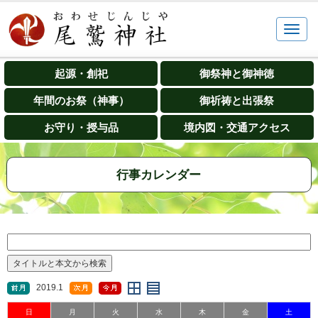
起源・創祀
御祭神と御神徳
年間のお祭（神事）
御祈祷と出張祭
お守り・授与品
境内図・交通アクセス
行事カレンダー
2019.1
日
月
火
水
木
金
土