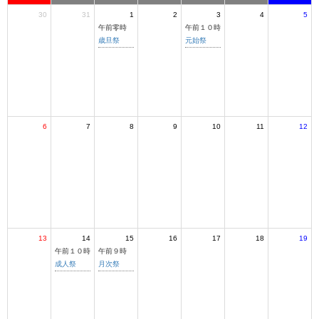
30
31
1
2
3
4
5
午前零時
午前１０時
歳旦祭
元始祭
6
7
8
9
10
11
12
13
14
15
16
17
18
19
午前１０時
午前９時
成人祭
月次祭