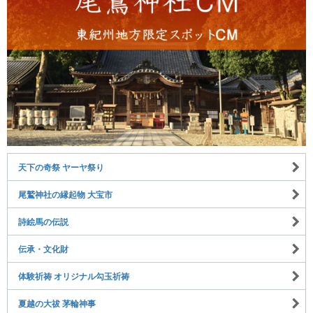
天下の奇祭 ヤーヤ祭り
尾鷲神社の縁起物 大宝市
詩絵馬の伝説
伝承・文化財
体験祈祷 オリジナル勾玉祈祷
夏越の大祓 茅輪神事