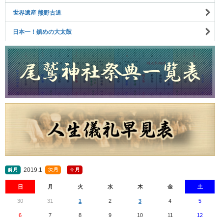
世界遺産 熊野古道
日本一！鎮めの大太鼓
2019.1
日
月
火
水
木
金
土
30
31
1
2
3
4
5
6
7
8
9
10
11
12