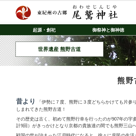
起源・創祀
御祭神と御神徳
世界遺産 熊野古道
熊野
昔より
「伊勢に７度、熊野に３度どちらかけても片参
しまれてきた熊野古道！
その歴史は古く、初めて熊野行幸を行ったのが907年の宇
計9回）がきっかけとなり京都の貴族達の間でも熊野三山
戦国の世が治まった江戸時代になると、徐々に庶民の生活