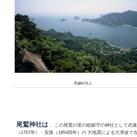
馬越峠頂上
尾鷲神社は
、この尾鷲の里の総鎮守の神社として武速
（1707年）・安政（1854四年）の 大地震による大津