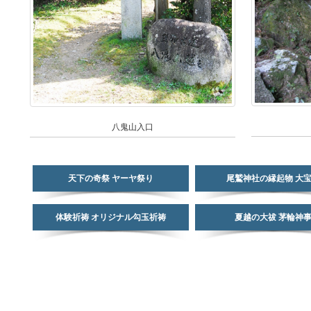
八鬼山入口
天下の奇祭 ヤーヤ祭り
尾鷲神社の縁起物 大
体験祈祷 オリジナル勾玉祈祷
夏越の大祓 茅輪神