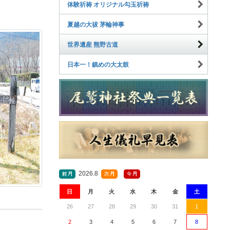
体験祈祷 オリジナル勾玉祈祷
夏越の大祓 茅輪神事
世界遺産 熊野古道
日本一！鎮めの大太鼓
2026.8
日
月
火
水
木
金
土
26
27
28
29
30
31
1
2
3
4
5
6
7
8