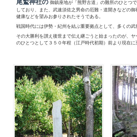
尾鷲神社の
御鎮座地が「熊野古道」の難所のひとつで
しており、また、武速須佐之男命の厄難・道開きなどの御
健康などを望みお参りされたそうである。
戦国時代には伊勢・紀州を結ぶ重要拠点として、多くの武
その大勝利を讃え後世まで伝え継ごうと始まったのが、ヤ
のひとつとして３５０年程（江戸時代初期）前より現在に