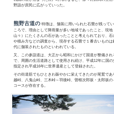
野詣が庶民に広がっていった。
熊野古道の
特徴は、舗装に用いられた石畳が残ってい
ころで、理由として降雨量が多い地域であったこと、現地
山々）にたくさんの石があったことと考えられており、石
や積み方などの調査から、現存する石畳で１番古いものは
代に舗装されたものといわれている。
又、この参詣道は、大正から昭和にかけて国道が整備され
で、周囲の生活道路として使用され続け、平成12年に国の
指定され平成16年に世界遺産として登録された。
その街道筋でもひときわ賑やかに栄えてきたのが尾鷲であ
越峠、八鬼山峠、三木峠～羽後峠、曽根次郎坂・太郎坂の
コースが存在する。