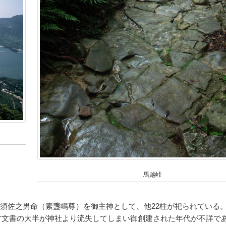
馬越峠
須佐之男命（素盞鳴尊）を御主神として、他22柱が祀られている
波で古文書の大半が神社より流失してしまい御創建された年代が不詳で