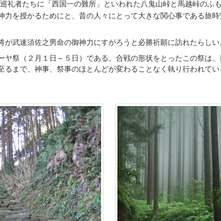
巡礼者たちに「西国一の難所」といわれた八鬼山峠と馬越峠のふ
神力を授かるためにと、昔の人々にとって大きな関心事である旅時
将が武速須佐之男命の御神力にすがろうと必勝祈願に訪れたらしい
ーヤ祭（２月１日～５日）である。合戦の形状をとったこの祭は、
至るまで、神事、祭事のほとんどが変わることなく執り行われてい