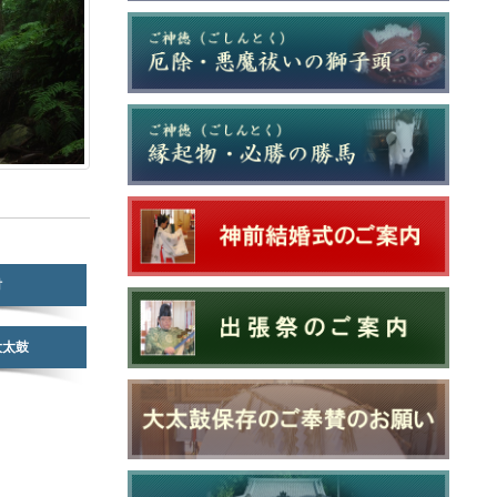
財
大太鼓