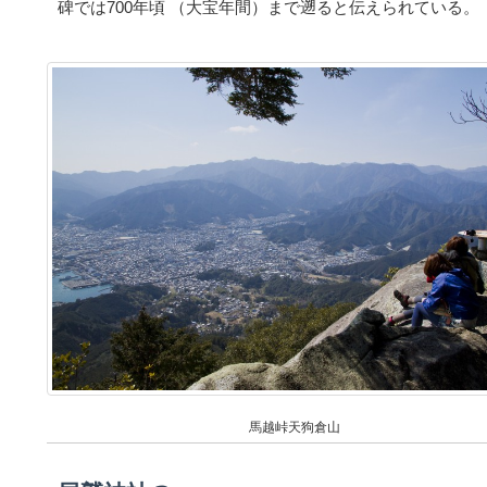
碑では700年頃 （大宝年間）まで遡ると伝えられている。
馬越峠天狗倉山