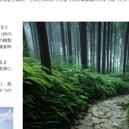
ると
（峠の
の種類
鎌倉時
るま
史跡に
り、馬
４つの