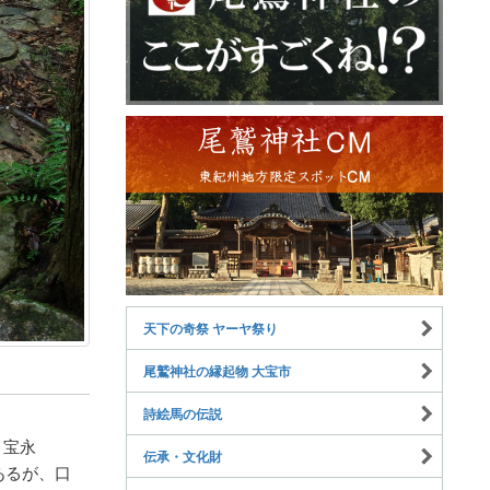
天下の奇祭 ヤーヤ祭り
尾鷲神社の縁起物 大宝市
詩絵馬の伝説
。宝永
伝承・文化財
あるが、口