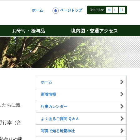
font size
Ｍ
Ｌ
LL
ホーム
ページトップ
お守り・授与品
境内図・交通アクセス
ホーム
新着情報
人たちに親
行事カレンダー
よくあるご質問 Ｑ＆Ａ
野行幸（合
写真で知る尾鷲神社
勢参りや熊