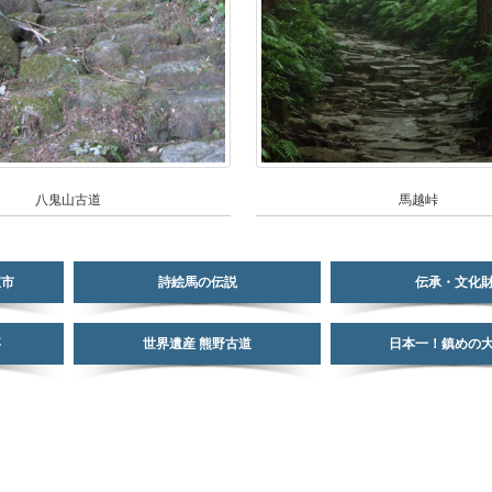
八鬼山古道
馬越峠
宝市
詩絵馬の伝説
伝承・文化
事
世界遺産 熊野古道
日本一！鎮めの