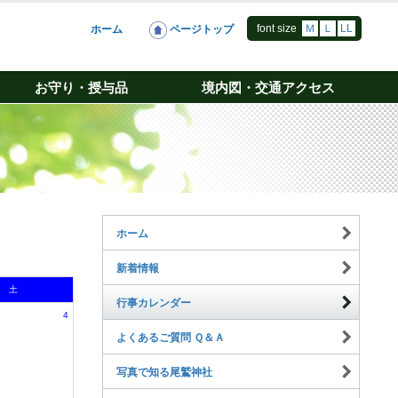
font size
Ｍ
Ｌ
LL
ホーム
ページトップ
お守り・授与品
境内図・交通アクセス
ホーム
新着情報
土
行事カレンダー
4
よくあるご質問 Ｑ＆Ａ
写真で知る尾鷲神社