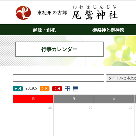
起源・創祀
御祭神と御神徳
行事カレンダー
2019.5
日
月
火
28
29
30