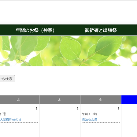
年間のお祭（神事）
御祈祷と出張祭
水
木
金
1
2
3
任意
午前１０時
天皇御即位の日
憲法祈念祭