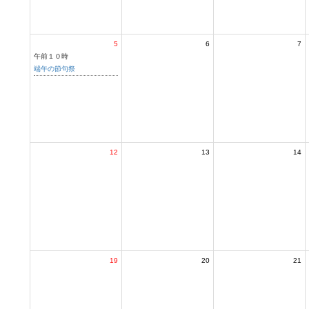
5
6
7
午前１０時
端午の節句祭
12
13
14
19
20
21