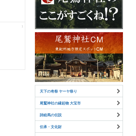
1
天下の奇祭 ヤーヤ祭り
尾鷲神社の縁起物 大宝市
詩絵馬の伝説
伝承・文化財