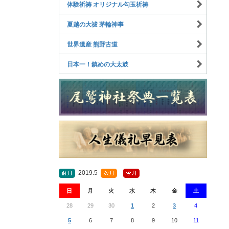
体験祈祷 オリジナル勾玉祈祷
夏越の大祓 茅輪神事
世界遺産 熊野古道
日本一！鎮めの大太鼓
2019.5
日
月
火
水
木
金
土
28
29
30
1
2
3
4
5
6
7
8
9
10
11