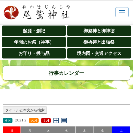
起源・創祀
御祭神と御神徳
年間のお祭（神事）
御祈祷と出張祭
お守り・授与品
境内図・交通アクセス
行事カレンダー
2021.2
日
月
火
水
木
金
土