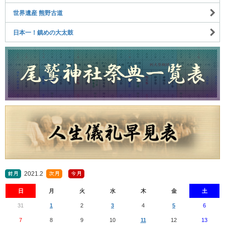
世界遺産 熊野古道
日本一！鎮めの大太鼓
2021.2
日
月
火
水
木
金
土
31
1
2
3
4
5
6
7
8
9
10
11
12
13