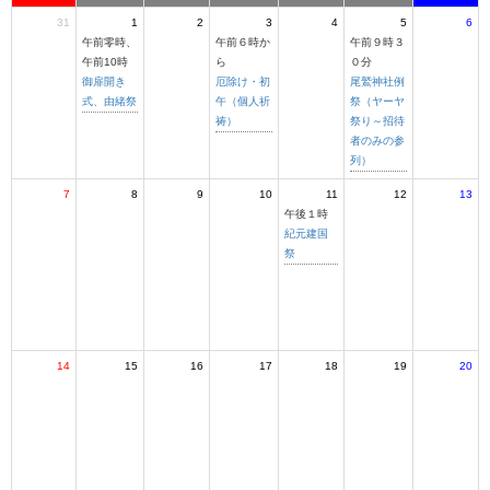
31
1
2
3
4
5
6
午前零時、
午前６時か
午前９時３
午前10時
ら
０分
御扉開き
厄除け・初
尾鷲神社例
式、由緒祭
午（個人祈
祭（ヤーヤ
祷）
祭り～招待
者のみの参
列）
7
8
9
10
11
12
13
午後１時
紀元建国
祭
14
15
16
17
18
19
20