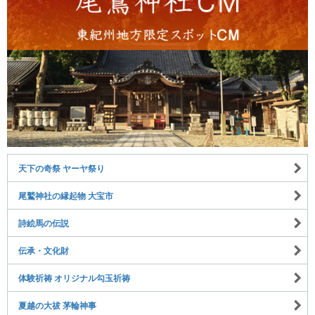
天下の奇祭 ヤーヤ祭り
尾鷲神社の縁起物 大宝市
詩絵馬の伝説
伝承・文化財
体験祈祷 オリジナル勾玉祈祷
夏越の大祓 茅輪神事