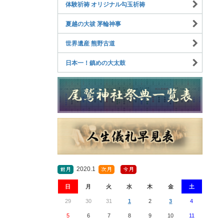
体験祈祷 オリジナル勾玉祈祷
夏越の大祓 茅輪神事
世界遺産 熊野古道
日本一！鎮めの大太鼓
2020.1
日
月
火
水
木
金
土
29
30
31
1
2
3
4
5
6
7
8
9
10
11