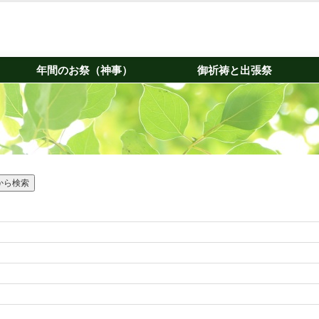
年間のお祭（神事）
御祈祷と出張祭