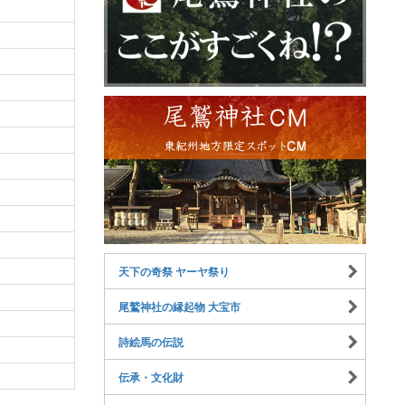
天下の奇祭 ヤーヤ祭り
尾鷲神社の縁起物 大宝市
詩絵馬の伝説
伝承・文化財