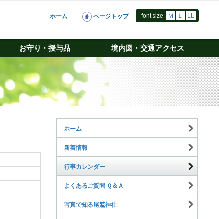
font size
Ｍ
Ｌ
LL
ホーム
ページトップ
お守り・授与品
境内図・交通アクセス
ホーム
新着情報
行事カレンダー
よくあるご質問 Ｑ＆Ａ
写真で知る尾鷲神社