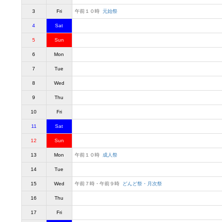
3
Fri
午前１０時
元始祭
4
Sat
5
Sun
6
Mon
7
Tue
8
Wed
9
Thu
10
Fri
11
Sat
12
Sun
13
Mon
午前１０時
成人祭
14
Tue
15
Wed
午前７時・午前９時
どんど祭・月次祭
16
Thu
17
Fri