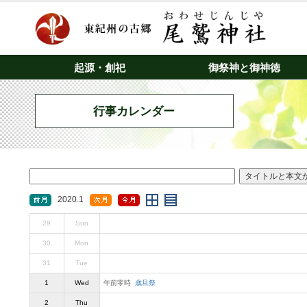
起源・創祀
御祭神と御神徳
行事カレンダー
2020.1
29
Sun
30
Mon
31
Tue
1
Wed
午前零時
歳旦祭
2
Thu