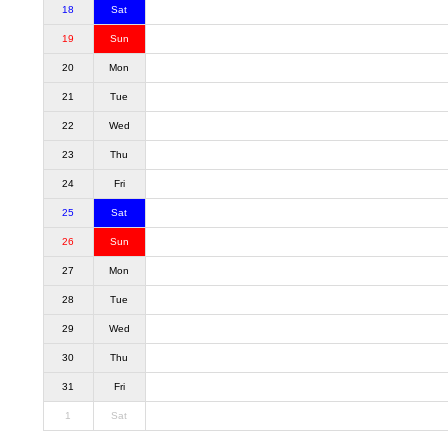
18
Sat
19
Sun
20
Mon
21
Tue
22
Wed
23
Thu
24
Fri
25
Sat
26
Sun
27
Mon
28
Tue
29
Wed
30
Thu
31
Fri
1
Sat