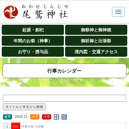
起源・創祀
御祭神と御神徳
年間のお祭（神事）
御祈祷と出張祭
お守り・授与品
境内図・交通アクセス
行事カレンダー
2020.11
1
Sun
午前９時
月旦祭