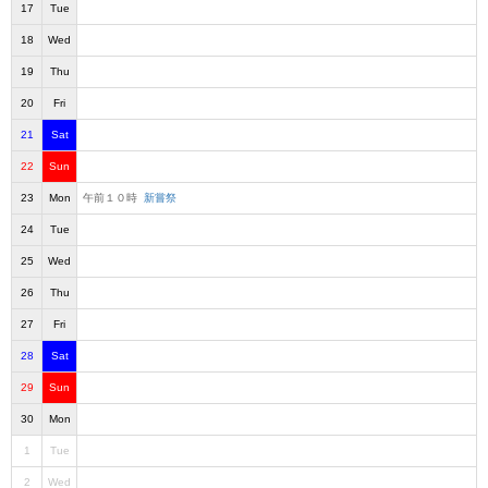
17
Tue
18
Wed
19
Thu
20
Fri
21
Sat
22
Sun
23
Mon
午前１０時
新嘗祭
24
Tue
25
Wed
26
Thu
27
Fri
28
Sat
29
Sun
30
Mon
1
Tue
2
Wed