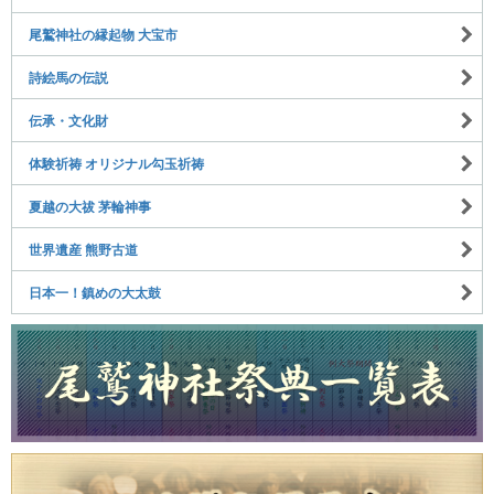
尾鷲神社の縁起物 大宝市
詩絵馬の伝説
伝承・文化財
体験祈祷 オリジナル勾玉祈祷
夏越の大祓 茅輪神事
世界遺産 熊野古道
日本一！鎮めの大太鼓