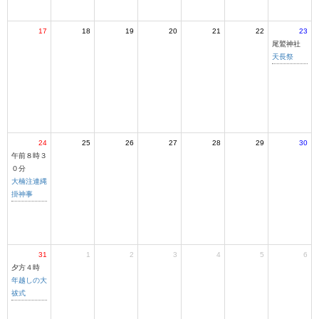
17
18
19
20
21
22
23
尾鷲神社
天長祭
24
25
26
27
28
29
30
午前８時３
０分
大楠注連縄
掛神事
31
1
2
3
4
5
6
夕方４時
年越しの大
祓式