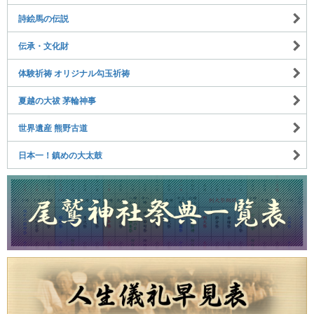
詩絵馬の伝説
伝承・文化財
体験祈祷 オリジナル勾玉祈祷
夏越の大祓 茅輪神事
世界遺産 熊野古道
日本一！鎮めの大太鼓