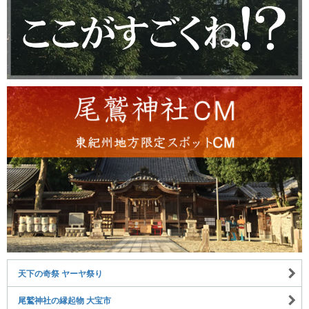
天下の奇祭 ヤーヤ祭り
尾鷲神社の縁起物 大宝市