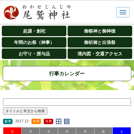
起源・創祀
御祭神と御神徳
年間のお祭（神事）
御祈祷と出張祭
お守り・授与品
境内図・交通アクセス
行事カレンダー
2017.12
日
月
火
水
木
金
土