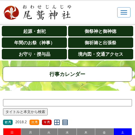
起源・創祀
御祭神と御神徳
年間のお祭（神事）
御祈祷と出張祭
お守り・授与品
境内図・交通アクセス
行事カレンダー
2018.2
日
月
火
水
木
金
土