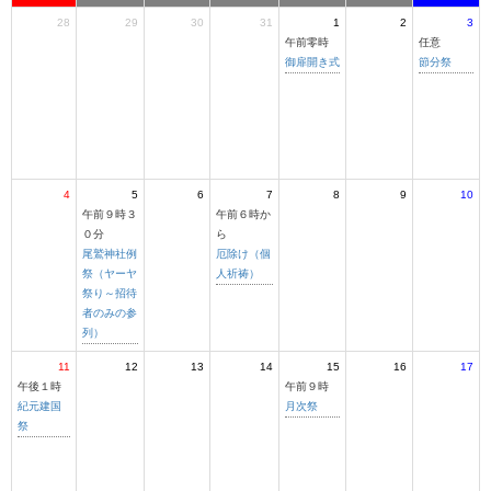
28
29
30
31
1
2
3
午前零時
任意
御扉開き式
節分祭
4
5
6
7
8
9
10
午前９時３
午前６時か
０分
ら
尾鷲神社例
厄除け（個
祭（ヤーヤ
人祈祷）
祭り～招待
者のみの参
列）
11
12
13
14
15
16
17
午後１時
午前９時
紀元建国
月次祭
祭