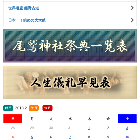
世界遺産 熊野古道
日本一！鎮めの大太鼓
2018.2
日
月
火
水
木
金
土
28
29
30
31
1
2
3
4
5
6
7
8
9
10