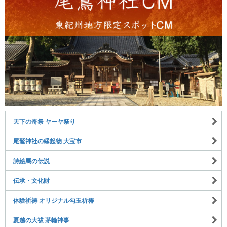
天下の奇祭 ヤーヤ祭り
尾鷲神社の縁起物 大宝市
詩絵馬の伝説
伝承・文化財
体験祈祷 オリジナル勾玉祈祷
夏越の大祓 茅輪神事