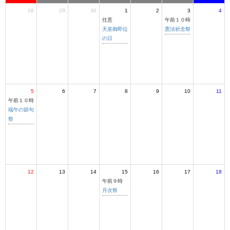
28
29
30
1
2
3
4
任意
午前１０時
天皇御即位
憲法祈念祭
の日
5
6
7
8
9
10
11
午前１０時
端午の節句
祭
12
13
14
15
16
17
18
午前９時
月次祭