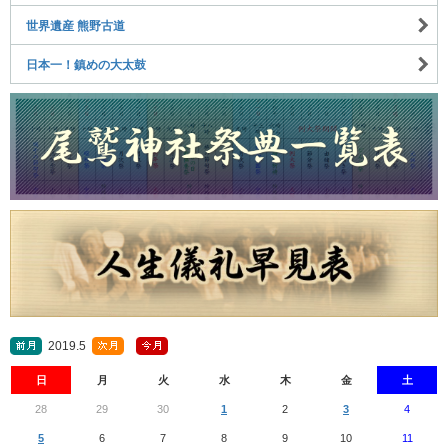
世界遺産 熊野古道
日本一！鎮めの大太鼓
2019.5
日
月
火
水
木
金
土
28
29
30
1
2
3
4
5
6
7
8
9
10
11