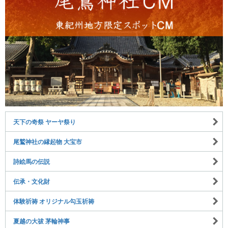
天下の奇祭 ヤーヤ祭り
尾鷲神社の縁起物 大宝市
詩絵馬の伝説
伝承・文化財
体験祈祷 オリジナル勾玉祈祷
夏越の大祓 茅輪神事