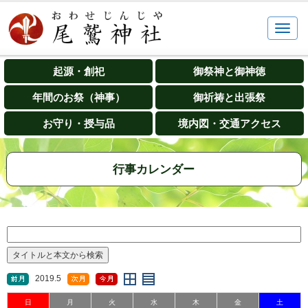
起源・創祀
御祭神と御神徳
年間のお祭（神事）
御祈祷と出張祭
お守り・授与品
境内図・交通アクセス
行事カレンダー
2019.5
日
月
火
水
木
金
土