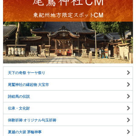
天下の奇祭 ヤーヤ祭り
尾鷲神社の縁起物 大宝市
詩絵馬の伝説
伝承・文化財
体験祈祷 オリジナル勾玉祈祷
夏越の大祓 茅輪神事