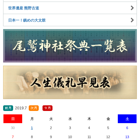
世界遺産 熊野古道
日本一！鎮めの大太鼓
2019.7
日
月
火
水
木
金
土
30
1
2
3
4
5
6
7
8
9
10
11
12
13