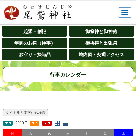
起源・創祀
御祭神と御神徳
年間のお祭（神事）
御祈祷と出張祭
お守り・授与品
境内図・交通アクセス
行事カレンダー
2019.7
日
月
火
水
木
金
土