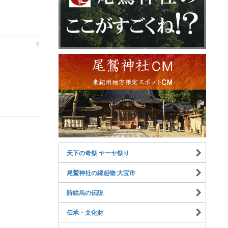
5
天下の奇祭 ヤーヤ祭り
尾鷲神社の縁起物 大宝市
詩絵馬の伝説
伝承・文化財