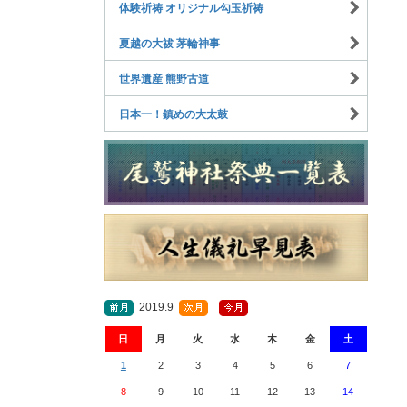
体験祈祷 オリジナル勾玉祈祷
夏越の大祓 茅輪神事
世界遺産 熊野古道
日本一！鎮めの大太鼓
2019.9
日
月
火
水
木
金
土
1
2
3
4
5
6
7
8
9
10
11
12
13
14