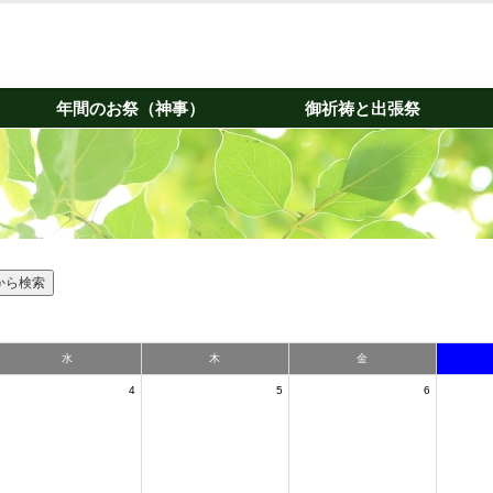
年間のお祭（神事）
御祈祷と出張祭
水
木
金
4
5
6