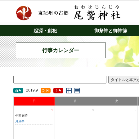
起源・創祀
御祭神と御神徳
行事カレンダー
2019.9
日
月
火
1
2
3
午前９時
月旦祭