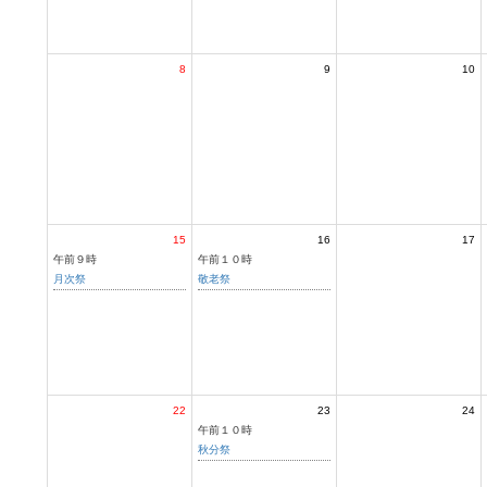
8
9
10
15
16
17
午前９時
午前１０時
月次祭
敬老祭
22
23
24
午前１０時
秋分祭