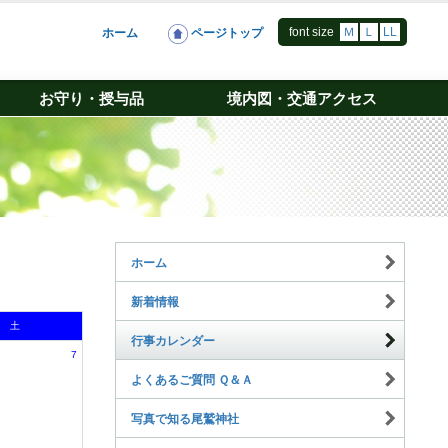
font size
Ｍ
Ｌ
LL
ホーム
ページトップ
お守り・授与品
境内図・交通アクセス
ホーム
新着情報
土
行事カレンダー
7
よくあるご質問 Ｑ＆Ａ
写真で知る尾鷲神社