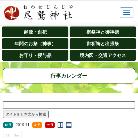
起源・創祀
御祭神と御神徳
年間のお祭（神事）
御祈祷と出張祭
お守り・授与品
境内図・交通アクセス
行事カレンダー
2019.11
27
Sun