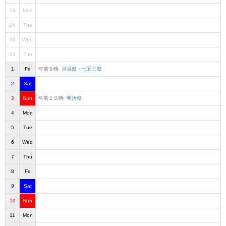
28
Mon
29
Tue
30
Wed
31
Thu
1
Fri
午前９時
月旦祭・七五三祭
2
Sat
3
Sun
午前１０時
明治祭
4
Mon
5
Tue
6
Wed
7
Thu
8
Fri
9
Sat
10
Sun
11
Mon