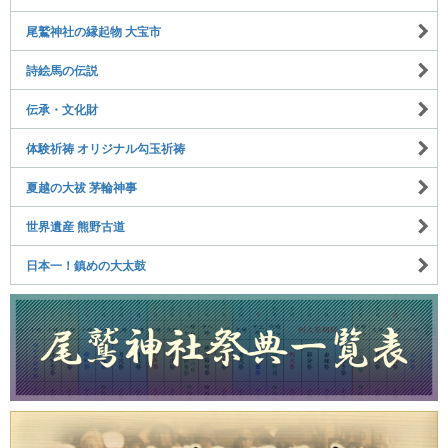
尾鷲神社の縁起物 大宝市
詩絵馬の伝説
伝承・文化財
体験祈祷 オリジナル勾玉祈祷
夏越の大祓 茅輪神事
世界遺産 熊野古道
日本一！鎮めの大太鼓