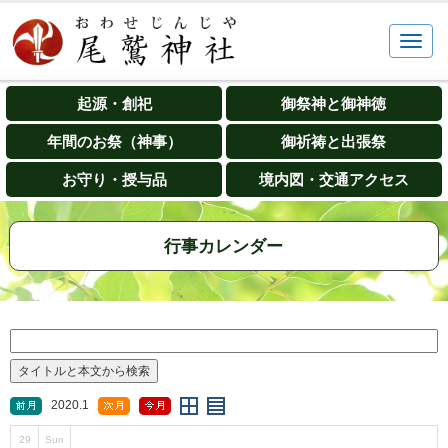
起源・創祀
御祭神と御神徳
年間のお祭（神事）
御祈祷と出張祭
お守り・授与品
境内図・交通アクセス
行事カレンダー
2020.1
29
Sun