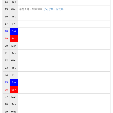
14
Tue
15
Wed
午前７時・午前９時
どんど祭・月次祭
16
Thu
17
Fri
18
Sat
19
Sun
20
Mon
21
Tue
22
Wed
23
Thu
24
Fri
25
Sat
26
Sun
27
Mon
28
Tue
29
Wed