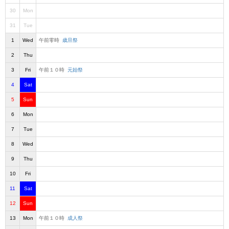
30
Mon
31
Tue
1
Wed
午前零時
歳旦祭
2
Thu
3
Fri
午前１０時
元始祭
4
Sat
5
Sun
6
Mon
7
Tue
8
Wed
9
Thu
10
Fri
11
Sat
12
Sun
13
Mon
午前１０時
成人祭