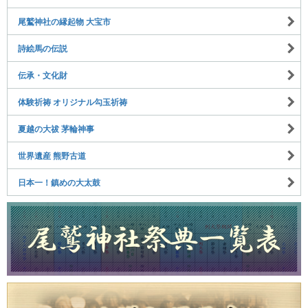
尾鷲神社の縁起物 大宝市
詩絵馬の伝説
伝承・文化財
体験祈祷 オリジナル勾玉祈祷
夏越の大祓 茅輪神事
世界遺産 熊野古道
日本一！鎮めの大太鼓