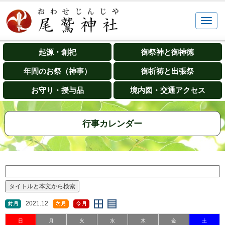
起源・創祀
御祭神と御神徳
年間のお祭（神事）
御祈祷と出張祭
お守り・授与品
境内図・交通アクセス
行事カレンダー
2021.12
日
月
火
水
木
金
土