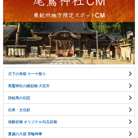
天下の奇祭 ヤーヤ祭り
尾鷲神社の縁起物 大宝市
詩絵馬の伝説
伝承・文化財
体験祈祷 オリジナル勾玉祈祷
夏越の大祓 茅輪神事