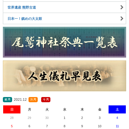
世界遺産 熊野古道
日本一！鎮めの大太鼓
2021.12
日
月
火
水
木
金
土
28
29
30
1
2
3
4
5
6
7
8
9
10
11