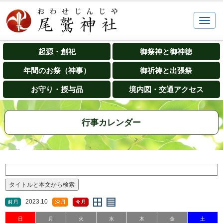
起源・創祀
御祭神と御神徳
年間のお祭（神事）
御祈祷と出張祭
お守り・授与品
境内図・交通アクセス
行事カレンダー
2023.10
日
月
火
水
木
金
土