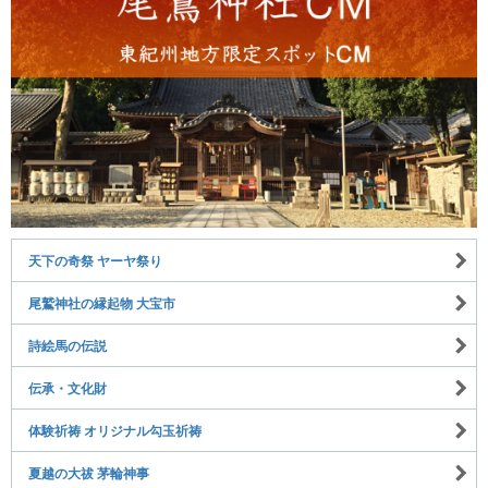
天下の奇祭 ヤーヤ祭り
尾鷲神社の縁起物 大宝市
詩絵馬の伝説
伝承・文化財
体験祈祷 オリジナル勾玉祈祷
夏越の大祓 茅輪神事