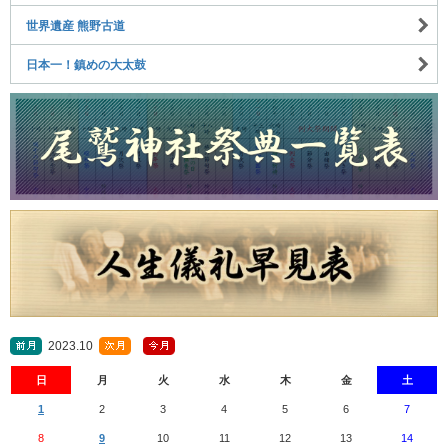
世界遺産 熊野古道
日本一！鎮めの大太鼓
2023.10
日
月
火
水
木
金
土
1
2
3
4
5
6
7
8
9
10
11
12
13
14