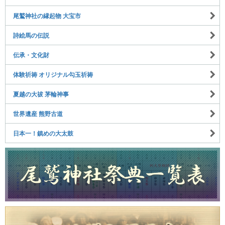
尾鷲神社の縁起物 大宝市
詩絵馬の伝説
伝承・文化財
体験祈祷 オリジナル勾玉祈祷
夏越の大祓 茅輪神事
世界遺産 熊野古道
日本一！鎮めの大太鼓