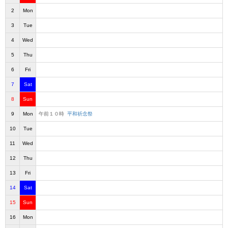
2
Mon
3
Tue
4
Wed
5
Thu
6
Fri
7
Sat
8
Sun
9
Mon
午前１０時
平和祈念祭
10
Tue
11
Wed
12
Thu
13
Fri
14
Sat
15
Sun
16
Mon