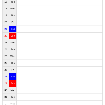
17
Tue
18
Wed
19
Thu
20
Fri
21
Sat
22
Sun
23
Mon
24
Tue
25
Wed
26
Thu
27
Fri
28
Sat
29
Sun
30
Mon
31
Tue
1
Wed