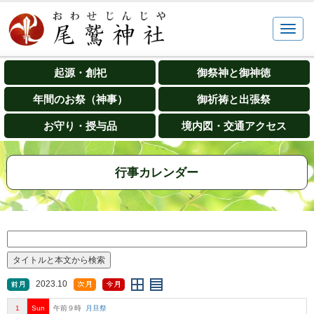
起源・創祀
御祭神と御神徳
年間のお祭（神事）
御祈祷と出張祭
お守り・授与品
境内図・交通アクセス
行事カレンダー
2023.10
1
Sun
午前９時
月旦祭