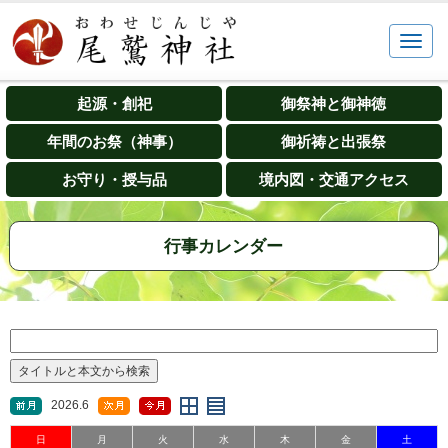
起源・創祀
御祭神と御神徳
年間のお祭（神事）
御祈祷と出張祭
お守り・授与品
境内図・交通アクセス
行事カレンダー
2026.6
日
月
火
水
木
金
土