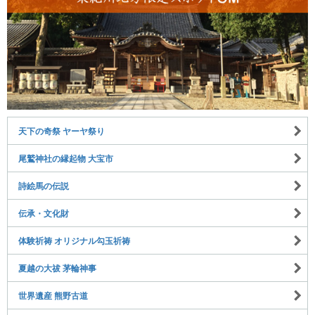
天下の奇祭 ヤーヤ祭り
尾鷲神社の縁起物 大宝市
詩絵馬の伝説
伝承・文化財
体験祈祷 オリジナル勾玉祈祷
夏越の大祓 茅輪神事
世界遺産 熊野古道