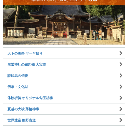
天下の奇祭 ヤーヤ祭り
尾鷲神社の縁起物 大宝市
詩絵馬の伝説
伝承・文化財
体験祈祷 オリジナル勾玉祈祷
夏越の大祓 茅輪神事
世界遺産 熊野古道