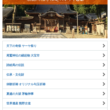
天下の奇祭 ヤーヤ祭り
尾鷲神社の縁起物 大宝市
詩絵馬の伝説
伝承・文化財
体験祈祷 オリジナル勾玉祈祷
夏越の大祓 茅輪神事
世界遺産 熊野古道