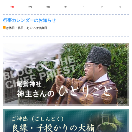
28
29
30
31
1
2
3
行事カレンダーのお知らせ
■
は休日・祝日、あるいは祭典日