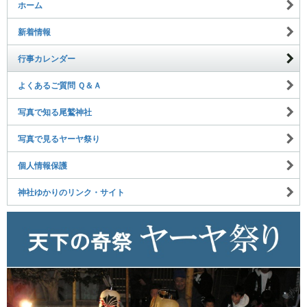
ホーム
新着情報
行事カレンダー
よくあるご質問 Ｑ＆Ａ
写真で知る尾鷲神社
写真で見るヤーヤ祭り
個人情報保護
神社ゆかりのリンク・サイト