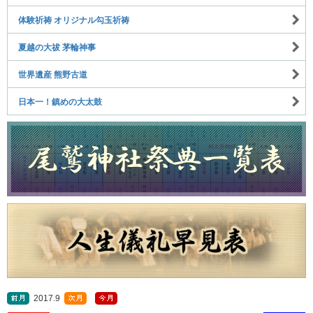
体験祈祷 オリジナル勾玉祈祷
夏越の大祓 茅輪神事
世界遺産 熊野古道
日本一！鎮めの大太鼓
2017.9