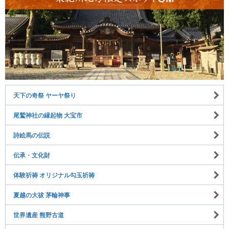
天下の奇祭 ヤーヤ祭り
尾鷲神社の縁起物 大宝市
詩絵馬の伝説
伝承・文化財
体験祈祷 オリジナル勾玉祈祷
夏越の大祓 茅輪神事
世界遺産 熊野古道