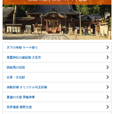
天下の奇祭 ヤーヤ祭り
尾鷲神社の縁起物 大宝市
詩絵馬の伝説
伝承・文化財
体験祈祷 オリジナル勾玉祈祷
夏越の大祓 茅輪神事
世界遺産 熊野古道