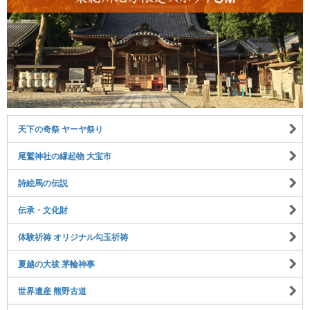
天下の奇祭 ヤーヤ祭り
尾鷲神社の縁起物 大宝市
詩絵馬の伝説
伝承・文化財
体験祈祷 オリジナル勾玉祈祷
夏越の大祓 茅輪神事
世界遺産 熊野古道