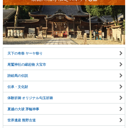
天下の奇祭 ヤーヤ祭り
尾鷲神社の縁起物 大宝市
詩絵馬の伝説
伝承・文化財
体験祈祷 オリジナル勾玉祈祷
夏越の大祓 茅輪神事
世界遺産 熊野古道