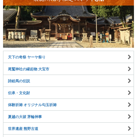
天下の奇祭 ヤーヤ祭り
尾鷲神社の縁起物 大宝市
詩絵馬の伝説
伝承・文化財
体験祈祷 オリジナル勾玉祈祷
夏越の大祓 茅輪神事
世界遺産 熊野古道