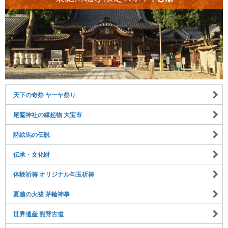
天下の奇祭 ヤーヤ祭り
尾鷲神社の縁起物 大宝市
詩絵馬の伝説
伝承・文化財
体験祈祷 オリジナル勾玉祈祷
夏越の大祓 茅輪神事
世界遺産 熊野古道