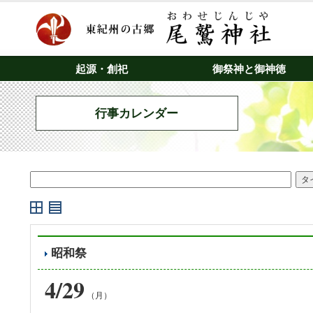
起源・創祀
御祭神と御神徳
行事カレンダー
昭和祭
4/29
（月）