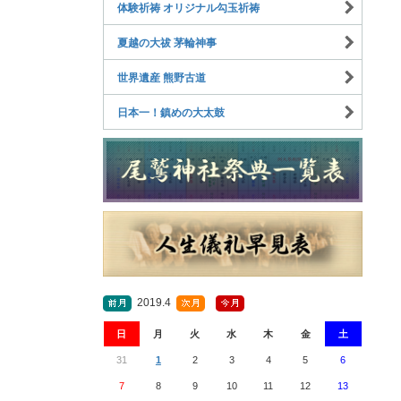
体験祈祷 オリジナル勾玉祈祷
夏越の大祓 茅輪神事
世界遺産 熊野古道
日本一！鎮めの大太鼓
2019.4
日
月
火
水
木
金
土
31
1
2
3
4
5
6
7
8
9
10
11
12
13