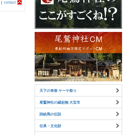
 |
contact
天下の奇祭 ヤーヤ祭り
尾鷲神社の縁起物 大宝市
詩絵馬の伝説
伝承・文化財