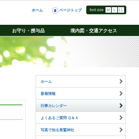
font size
Ｍ
Ｌ
LL
ホーム
ページトップ
お守り・授与品
境内図・交通アクセス
ホーム
新着情報
行事カレンダー
よくあるご質問 Ｑ＆Ａ
写真で知る尾鷲神社