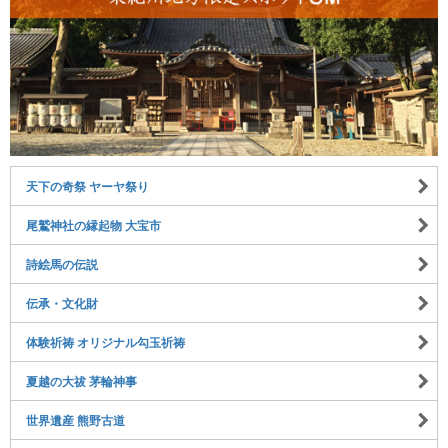
天下の奇祭 ヤーヤ祭り
尾鷲神社の縁起物 大宝市
詩絵馬の伝説
伝承・文化財
体験祈祷 オリジナル勾玉祈祷
夏越の大祓 茅輪神事
世界遺産 熊野古道