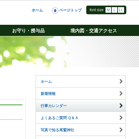
font size
Ｍ
Ｌ
LL
ホーム
ページトップ
お守り・授与品
境内図・交通アクセス
ホーム
新着情報
行事カレンダー
よくあるご質問 Ｑ＆Ａ
写真で知る尾鷲神社