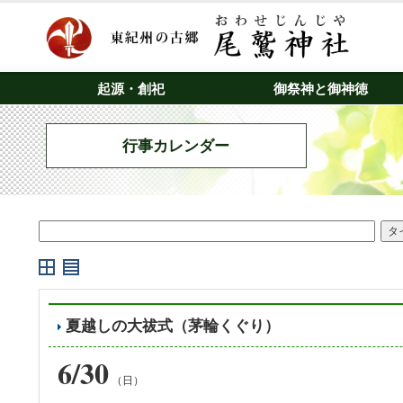
起源・創祀
御祭神と御神徳
行事カレンダー
夏越しの大祓式（茅輪くぐり）
6/30
（日）