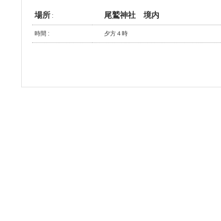
場所
尾鷲神社 境内
:
時間 :
夕方４時