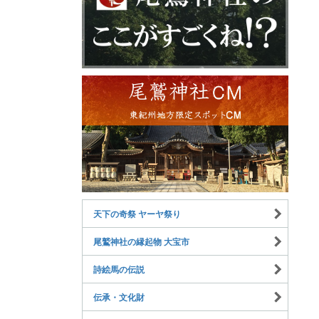
天下の奇祭 ヤーヤ祭り
尾鷲神社の縁起物 大宝市
詩絵馬の伝説
伝承・文化財