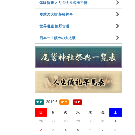
体験祈祷 オリジナル勾玉祈祷
夏越の大祓 茅輪神事
世界遺産 熊野古道
日本一！鎮めの大太鼓
2019.6
日
月
火
水
木
金
土
26
27
28
29
30
31
1
2
3
4
5
6
7
8