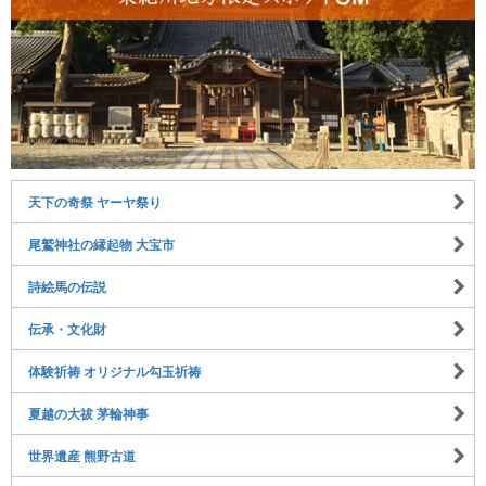
天下の奇祭 ヤーヤ祭り
尾鷲神社の縁起物 大宝市
詩絵馬の伝説
伝承・文化財
体験祈祷 オリジナル勾玉祈祷
夏越の大祓 茅輪神事
世界遺産 熊野古道