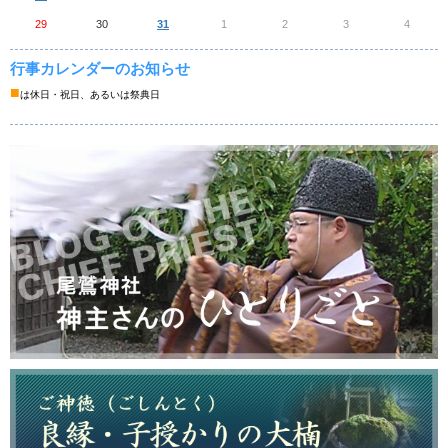
29
30
31
1
2
3
4
行事カレンダーのお知らせ
■
は休日・祝日、あるいは祭典日