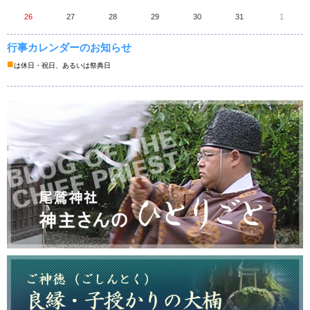
26
27
28
29
30
31
1
行事カレンダーのお知らせ
■
は休日・祝日、あるいは祭典日