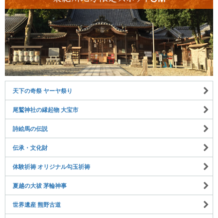
天下の奇祭 ヤーヤ祭り
尾鷲神社の縁起物 大宝市
詩絵馬の伝説
伝承・文化財
体験祈祷 オリジナル勾玉祈祷
夏越の大祓 茅輪神事
世界遺産 熊野古道