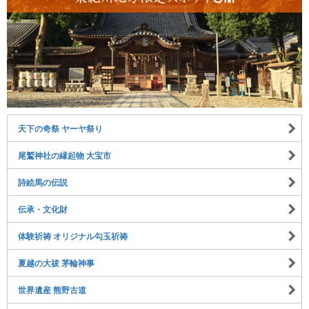
天下の奇祭 ヤーヤ祭り
尾鷲神社の縁起物 大宝市
詩絵馬の伝説
伝承・文化財
体験祈祷 オリジナル勾玉祈祷
夏越の大祓 茅輪神事
世界遺産 熊野古道