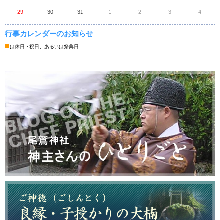
29
30
31
1
2
3
4
行事カレンダーのお知らせ
■
は休日・祝日、あるいは祭典日