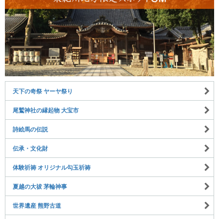
天下の奇祭 ヤーヤ祭り
尾鷲神社の縁起物 大宝市
詩絵馬の伝説
伝承・文化財
体験祈祷 オリジナル勾玉祈祷
夏越の大祓 茅輪神事
世界遺産 熊野古道