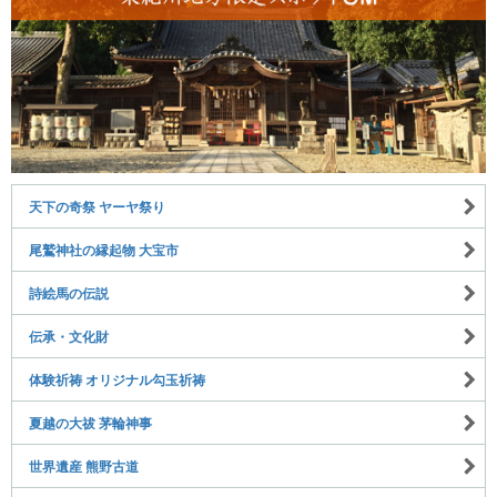
天下の奇祭 ヤーヤ祭り
尾鷲神社の縁起物 大宝市
詩絵馬の伝説
伝承・文化財
体験祈祷 オリジナル勾玉祈祷
夏越の大祓 茅輪神事
世界遺産 熊野古道