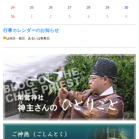
24
25
26
27
28
29
30
31
1
2
3
4
5
6
行事カレンダーのお知らせ
■
は休日・祝日、あるいは祭典日